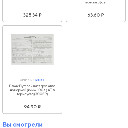
терм.пл.офсет
325.34 ₽
63.60 ₽
АРТИКУЛ:
124158
Бланк Путевой лист груз.авто
номерной (книж.100л.) 4П в
термоусад (30089)
94.90 ₽
Вы смотрели