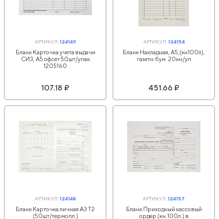
АРТИКУЛ:
124149
АРТИКУЛ:
124154
Бланк Карточка учета выдачи
Бланк Накладная, А5,(кн100л),
СИЗ, А5 офсет 50шт/упак
газетн.бум. 20кн/уп
1205160
107.18 ₽
451.66 ₽
АРТИКУЛ:
124148
АРТИКУЛ:
124157
Бланк Карточка личная А3 Т2
Бланк Приходный кассовый
(50шт/термопл.)
ордер (кн.100л.) в