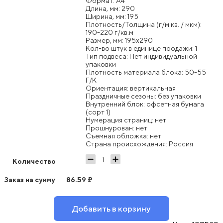
Формат: А4
Длина, мм: 290
Ширина, мм: 195
Плотность/Толщина (г/м.кв. / мкм):
190-220 г/кв.м
Размер, мм: 195x290
Кол-во штук в единице продажи: 1
Тип подвеса: Нет индивидуальной
упаковки
Плотность материала блока: 50-55
Г/К
Ориентация: вертикальная
Праздничные сезоны: без упаковки
Внутренний блок: офсетная бумага
(сорт 1)
Нумерация страниц: нет
Прошнурован: нет
Съемная обложка: нет
Страна происхождения: Россия
Количество
Заказ на сумму
86.59
₽
Добавить в корзину