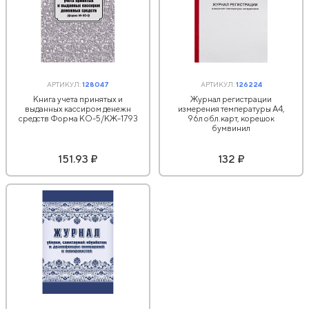
АРТИКУЛ:
128047
АРТИКУЛ:
126224
Книга учета принятых и
Журнал регистрации
выданных кассиром денежн
измерения температуры А4,
средств Форма КО-5/КЖ-1793
96л обл.карт, корешок
бумвинил
151.93 ₽
132 ₽