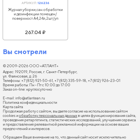
АРТИКУЛ:
126236
Журнал уборки,сан.обработки
и дезинфекции помещен/
поверхност А4,24л,2шт/уп
267.04 ₽
Вы смотрели
© 2009-2026 ООО «АТЛАНТ»
Адрес: 192019, Россия, г. Санкт-Петербург,
ул. Фаянсовая, д. 26
Телефоны: +7 (812) 921-50-61, +7 (812) 335-59-18, +7 (812) 926-23-01
Время работы: Пн - Пт с 10:00 до 17:00
Заказ on-line: круглосуточно
E-mail:
info@atlantean.ru
Политика конфиденциальности
Карта сайта
Продолжая работу с сайтом, вы даете согласие на использование сайтом
cookies и
обработку персональных данных
в целях функционирования сайта,
проведения ретаргетинга, статистических исследований, улучшения сервиса
и предоставления релевантной рекламной информации на основе ваших
предпочтений и интересов.
Обращаем Ваше внимание на то, что данный сайт носит исключительно