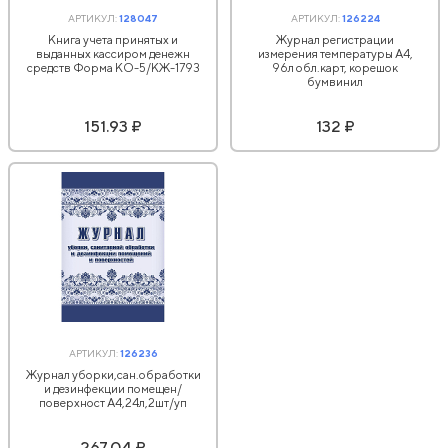
АРТИКУЛ:
128047
АРТИКУЛ:
126224
Книга учета принятых и
Журнал регистрации
выданных кассиром денежн
измерения температуры А4,
средств Форма КО-5/КЖ-1793
96л обл.карт, корешок
бумвинил
151.93 ₽
132 ₽
АРТИКУЛ:
126236
Журнал уборки,сан.обработки
и дезинфекции помещен/
поверхност А4,24л,2шт/уп
267.04 ₽