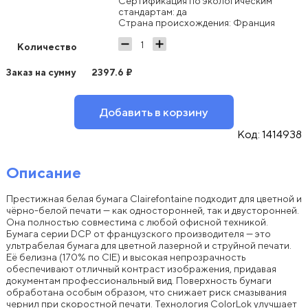
Сертификация по экологическим
стандартам: да
Страна происхождения: Франция
Количество
Заказ на сумму
2397.6
₽
Добавить в корзину
Код:
1414938
Описание
Престижная белая бумага Clairefontaine подходит для цветной и
чёрно-белой печати — как односторонней, так и двусторонней.
Она полностью совместима с любой офисной техникой.
Бумага серии DCP от французского производителя — это
ультрабелая бумага для цветной лазерной и струйной печати.
Её белизна (170% по CIE) и высокая непрозрачность
обеспечивают отличный контраст изображения, придавая
документам профессиональный вид. Поверхность бумаги
обработана особым образом, что снижает риск смазывания
чернил при скоростной печати. Технология ColorLok улучшает