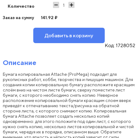
Количество
Заказ на сумму
141.92
₽
Добавить в корзину
Код:
1728052
Описание
Бумага копировальная Attache (ProMega) подходит для
рукописных работ, хобби, творчества и пишущих машинок. Для
создания копии копировальную бумагу расположите красящим
слоём вниз на чистом листе бумаги, сверху поместите лист
бумаги, с которого необходимо снять копию. Неверное
расположение копировальной бумаги красящим слоем вверх
приведёт к отпечатыванию текста/рисунка на обратной
стороне листа, с которого снимают копию. Копировальная
бумага Attache позволяет создать несколько копий
одновременно: для этого положите под один лист, с которого
нужно снять копию, несколько листов копировальной и чистой
бумаги, чередуя их в порядке, описанном выше. Обратите
внимание, что яркость и чёткость копий зависит от силы