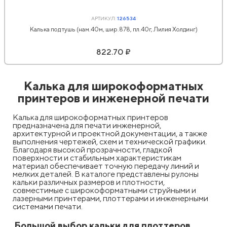
АРТИКУЛ:
126534
Калька под тушь (нам.40м, шир.878, пл.40г, Лилия Холдинг)
822.70 ₽
Калька для широкоформатных
принтеров и инженерной печати
Калька для широкоформатных принтеров
предназначена для печати инженерной,
архитектурной и проектной документации, а также
выполнения чертежей, схем и технической графики.
Благодаря высокой прозрачности, гладкой
поверхности и стабильным характеристикам
материал обеспечивает точную передачу линий и
мелких деталей. В каталоге представлены рулоны
кальки различных размеров и плотности,
совместимые с широкоформатными струйными и
лазерными принтерами, плоттерами и инженерными
системами печати.
Большой выбор кальки для плоттеров