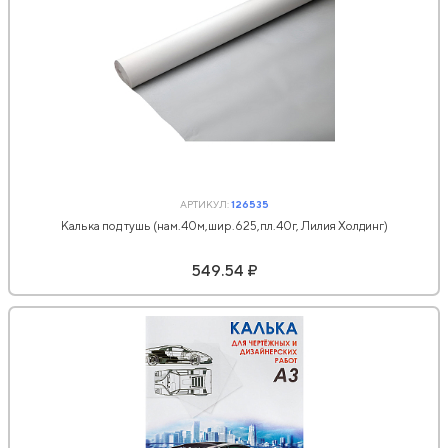
АРТИКУЛ:
126535
Калька под тушь (нам.40м,шир.625,пл.40г, Лилия Холдинг)
549.54 ₽