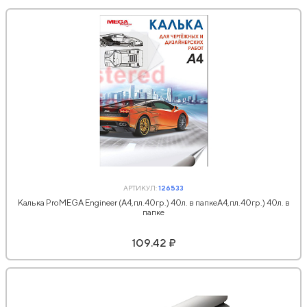
АРТИКУЛ:
126533
Калька ProMEGA Engineer (А4,пл.40гр.) 40л. в папкеА4,пл.40гр.) 40л. в
папке
109.42 ₽