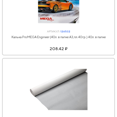
АРТИКУЛ:
126532
Калька ProMEGA Engineer (40л. в папке А3,пл.40гр.) 40л. в папке
208.42 ₽