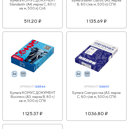
Бумага КОМУС ДОКУМЕНТ
Бумага Ballet Classic (А3, марка
Standard+ (А4, марка С, 80 г/
В, 80 г/кв.м, 500 л) СПб
кв.м, 500 л) Спб
511.20 ₽
1 135.69 ₽
АРТИКУЛ:
124566
АРТИКУЛ:
124601
Бумага КОМУС ДОКУМЕНТ
Бумага Снегурочка (А3, марка
Business (А3, марка В, 80 г/
С, 80 г/кв.м, 500 л) СПб
кв.м, 500 л) СПб
1 125.37 ₽
1 036.80 ₽