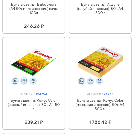
Бумага цветная Выбор есть
Бумага цветная Attache
(А4,80г,микс интенсив) пачка
(голубой интенсив), 80г, А4,
100л
500 л
246.26 ₽
АРТИКУЛ:
124754
АРТИКУЛ:
124765
Бумага цветная Комус Color
Бумага цветная Комус Color
(зеленый интенсив), 80г, А4, 50
(мандарин интенсив), 80г, А4,
л.
500 л.
239.21 ₽
1 786.42 ₽