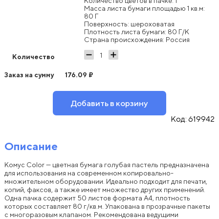
Количество цветов в пачке: 1
Масса листа бумаги площадью 1 кв.м:
80 Г
Поверхность: шероховатая
Плотность листа бумаги: 80 Г/К
Страна происхождения: Россия
Количество
Заказ на сумму
176.09
₽
Добавить в корзину
Код:
619942
Описание
Комус Color — цветная бумага голубая пастель предназначена
для использования на современном копировально-
множительном оборудовании. Идеально подходит для печати,
копий, факсов, а также имеет множество других применений.
Одна пачка содержит 50 листов формата А4, плотность
которых составляет 80 г/кв.м. Упакована в прозрачные пакеты
с многоразовым клапаном. Рекомендована ведущими