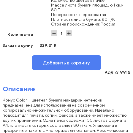
Количество цветов в пачке: 1
Масса листа бумаги площадью 1 кв.м:
80 Г
Поверхность: шероховатая
Плотность листа бумаги: 80 Г/К
Страна происхождения: Россия
Количество
Заказ на сумму
239.21
₽
Добавить в корзину
Код:
619918
Описание
Комус Color — цветная бумага мандарин интенсив
предназначена для использования на современном
копировально-множительном оборудовании. Идеально
подходит для печати, копий, факсов, а также имеет множество
других применений. Одна пачка содержит 50 листов формата
А4, плотность которых составляет 80 г/кв.м. Упакована в
прозрачные пакеты с многоразовым клапаном. Рекомендована