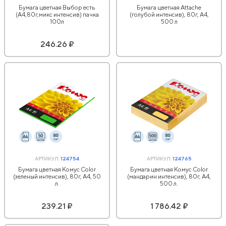
Бумага цветная Выбор есть
Бумага цветная Attache
(А4,80г,микс интенсив) пачка
(голубой интенсив), 80г, А4,
100л
500 л
246.26 ₽
АРТИКУЛ:
124754
АРТИКУЛ:
124765
Бумага цветная Комус Color
Бумага цветная Комус Color
(зеленый интенсив), 80г, А4, 50
(мандарин интенсив), 80г, А4,
л.
500 л.
239.21 ₽
1 786.42 ₽