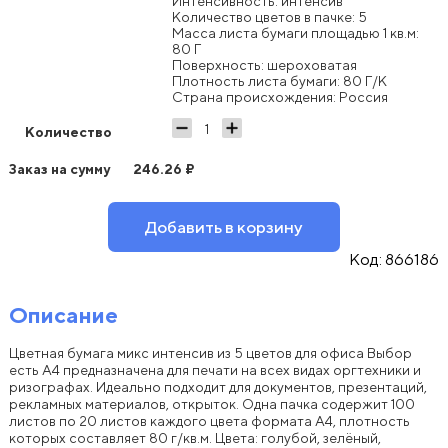
Интенсивность: интенсив
Количество цветов в пачке: 5
Масса листа бумаги площадью 1 кв.м:
80 Г
Поверхность: шероховатая
Плотность листа бумаги: 80 Г/К
Страна происхождения: Россия
Количество
Заказ на сумму
246.26
₽
Добавить в корзину
Код:
866186
Описание
Цветная бумага микс интенсив из 5 цветов для офиса Выбор
есть A4 предназначена для печати на всех видах оргтехники и
ризографах. Идеально подходит для документов, презентаций,
рекламных материалов, открыток. Одна пачка содержит 100
листов по 20 листов каждого цвета формата А4, плотность
которых составляет 80 г/кв.м. Цвета: голубой, зелёный,