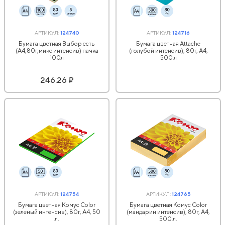
АРТИКУЛ:
124740
АРТИКУЛ:
124716
Бумага цветная Выбор есть
Бумага цветная Attache
(А4,80г,микс интенсив) пачка
(голубой интенсив), 80г, А4,
100л
500 л
246.26 ₽
АРТИКУЛ:
124754
АРТИКУЛ:
124765
Бумага цветная Комус Color
Бумага цветная Комус Color
(зеленый интенсив), 80г, А4, 50
(мандарин интенсив), 80г, А4,
л.
500 л.