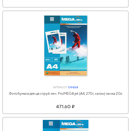
АРТИКУЛ:
139434
Фотобумага для цв.струй.печ. ProMEGA jet (А4, 270г, сатин) пачка 20л
471.60 ₽