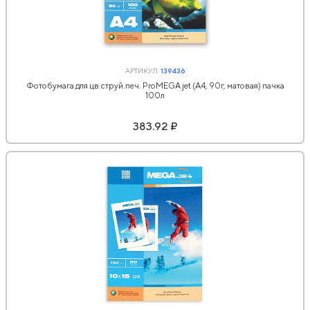
АРТИКУЛ:
139436
Фотобумага для цв.струй.печ. ProMEGA jet (А4, 90г, матовая) пачка
100л
383.92 ₽