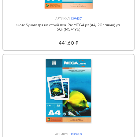
АРТИКУЛ:
139437
Фотобумага для цв.струй.печ. ProMEGA jet (А4,120г,глянц) уп.
50л(1457496)
441.60 ₽
АРТИКУЛ:
139430