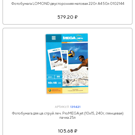
Фотобумага LOMOND двусторонняя матовая 220г A4 50л 0102144
579.20 ₽
АРТИКУЛ:
139421
Фотобумага для цв.струй.печ. ProMEGA jet (10х15, 240г, глянцевая)
пачка 25л
105.68 ₽