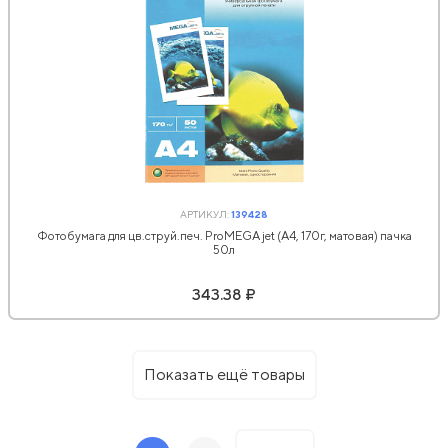
АРТИКУЛ:
139428
Фотобумага для цв.струй.печ. ProMEGA jet (А4, 170г, матовая) пачка
50л
343.38 ₽
Показать ещё товары