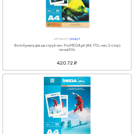
АРТИКУЛ:
139427
Фотобумага для цв.струй.печ. ProMEGA jet (А4, 170г, мат, 2-стор)
пачка50л
420.72 ₽