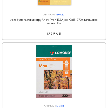
АРТИКУЛ:
139422
Фотобумага для цв.струй.печ. ProMEGA jet (10х15, 270г, глянцевая)
пачка 50л
137.56 ₽
АРТИКУЛ:
139415