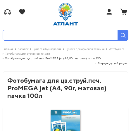
Главная
Каталог
Бумага и бумизделия
Бумага для офисной техники
Фотобумага
Фотобумага для струйной печати
Фотобумага для цв.струй.печ. ProMEGA jet (А4, 90г, матовая) пачка 100л
В предыдущий раздел
Фотобумага для цв.струй.печ.
ProMEGA jet (А4, 90г, матовая)
пачка 100л