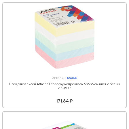
АРТИКУЛ:
124186
Блок для записей Attache Economy непроклеен.9х9х9см цвет. с белым
65-80 г
171.84 ₽