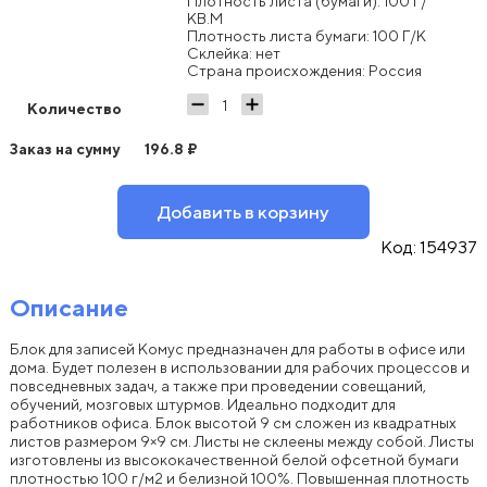
Плотность листа (бумаги): 100 Г/
КВ.М
Плотность листа бумаги: 100 Г/К
Склейка: нет
Страна происхождения: Россия
Количество
Заказ на сумму
196.8
₽
Добавить в корзину
Код:
154937
Описание
Блок для записей Комус предназначен для работы в офисе или
дома. Будет полезен в использовании для рабочих процессов и
повседневных задач, а также при проведении совещаний,
обучений, мозговых штурмов. Идеально подходит для
работников офиса. Блок высотой 9 см сложен из квадратных
листов размером 9×9 см. Листы не склеены между собой. Листы
изготовлены из высококачественной белой офсетной бумаги
плотностью 100 г/м2 и белизной 100%. Повышенная плотность