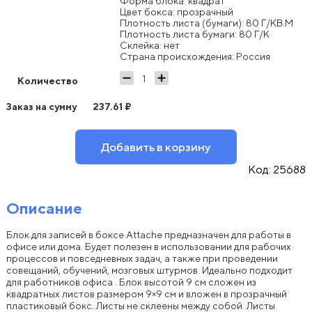
Форма блока: квадрат
Цвет бокса: прозрачный
Плотность листа (бумаги): 80 Г/КВ.М
Плотность листа бумаги: 80 Г/К
Склейка: нет
Страна происхождения: Россия
Количество
Заказ на сумму
237.61
₽
Добавить в корзину
Код:
25688
Описание
Блок для записей в боксе Attache предназначен для работы в
офисе или дома. Будет полезен в использовании для рабочих
процессов и повседневных задач, а также при проведении
совещаний, обучений, мозговых штурмов. Идеально подходит
для работников офиса . Блок высотой 9 см сложен из
квадратных листов размером 9×9 см и вложен в прозрачный
пластиковый бокс. Листы не склеены между собой. Листы