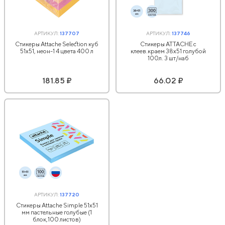
АРТИКУЛ:
137707
АРТИКУЛ:
137746
Стикеры Attache Selection куб
Стикеры ATTACHE с
51х51, неон-1 4 цвета 400 л
клеев.краем 38х51 голубой
100л. 3 шт/наб
181.85 ₽
66.02 ₽
АРТИКУЛ:
137720
Стикеры Attache Simple 51х51
мм пастельные голубые (1
блок,100 листов)