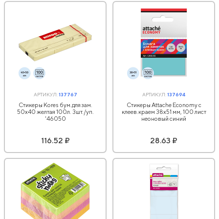
АРТИКУЛ:
137767
АРТИКУЛ:
137694
Стикеры Kores бум.для зам.
Стикеры Attache Economy с
50х40 желтая 100л. 3шт./уп.
клеев.краем 38x51 мм, 100 лист
'46050
неоновый синий
116.52 ₽
28.63 ₽