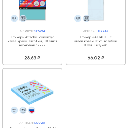
АРТИКУЛ:
137694
АРТИКУЛ:
137746
Стикеры Attache Economy с
Стикеры ATTACHE с
клеев.краем 38x51 мм, 100 лист
клеев.краем 38х51 голубой
неоновый синий
100л. 3 шт/наб
28.63 ₽
66.02 ₽
АРТИКУЛ:
137720