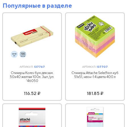
Популярные в разделе
АРТИКУЛ:
137767
АРТИКУЛ:
137707
Стикеры Kores бум.для зам.
Стикеры Attache Selection куб
50х40 желтая 100л. 3шт./уп.
51х51, неон-1 4 цвета 400 л
'46050
116.52 ₽
181.85 ₽