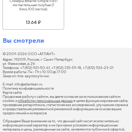
Стикеры Attache Simple 51х51
мм пастельные голубые (1
блок,100 листов)
13.64 ₽
Вы смотрели
© 2009-2026 ООО «АТЛАНТ»
Адрес: 192019, Россия, г. Санкт-Петербург,
ул. Фаянсовая, д. 26
Телефоны: +7 (812) 921-50-61, +7 (812) 335-59-18, +7 (812) 926-23-01
Время работы: Пн - Пт с 10:00 до 17:00
Заказ on-line: круглосуточно
E-mail:
info@atlantean.ru
Политика конфиденциальности
Карта сайта
Продолжая работу с сайтом, вы даете согласие на использование сайтом
cookies и
обработку персональных данных
в целях функционирования сайта,
проведения ретаргетинга, статистических исследований, улучшения сервиса
и предоставления релевантной рекламной информации на основе ваших
предпочтений и интересов.
Обращаем Ваше внимание на то, что данный сайт носит исключительно
информационный характер и ни при каких условиях информационные
материалы и цены, размещенные на сайте, не являются публичной офертой,