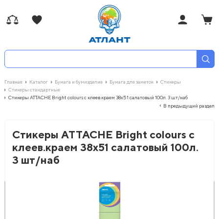
Главная
Каталог
Бумага и бумизделия
Бумага для заметок
Стикеры
Стикеры стандартные
Стикеры ATTACHE Bright colours с клеев.краем 38х51 салатовый 100л. 3 шт/наб
В предыдущий раздел
Стикеры ATTACHE Bright colours с
клеев.краем 38х51 салатовый 100л.
3 шт/наб