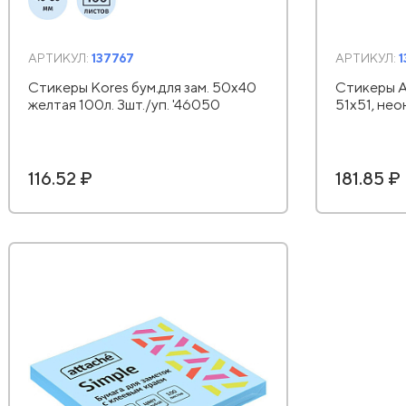
АРТИКУЛ:
137767
АРТИКУЛ:
Стикеры Kores бум.для зам. 50х40
Стикеры At
желтая 100л. 3шт./уп. '46050
51х51, нео
116.52 ₽
181.85 ₽