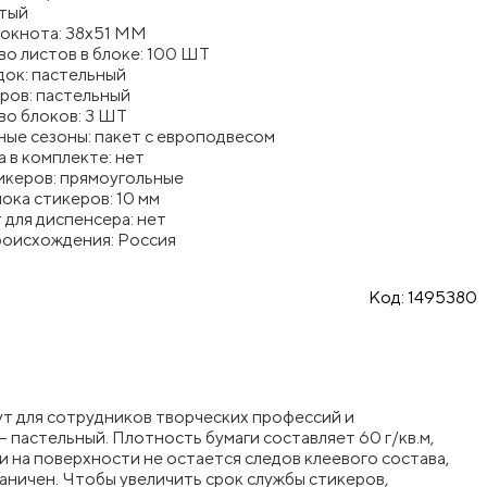
лтый
локнота: 38x51 ММ
о листов в блоке: 100 ШТ
док: пастельный
ров: пастельный
во блоков: 3 ШТ
ые сезоны: пакет с европодвесом
 в комплекте: нет
икеров: прямоугольные
ока стикеров: 10 мм
для диспенсера: нет
роисхождения: Россия
Код:
1495380
дут для сотрудников творческих профессий и
 пастельный. Плотность бумаги составляет 60 г/кв.м,
ги на поверхности не остается следов клеевого состава,
аничен. Чтобы увеличить срок службы стикеров,