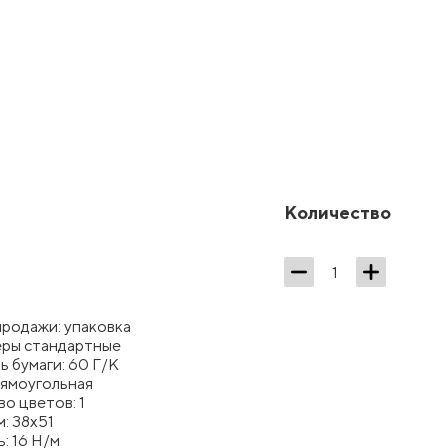
Количество
продажи: упаковка
еры стандартные
 бумаги: 60 Г/К
рямоугольная
о цветов: 1
м: 38x51
: 16 Н/м