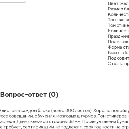
Цвет: жё
Размер б
Количеств
Тон закла
Тон стике
Количест
Праздничн
Подставка
Форма ст
Высота бл
Подходит 
Страна п
Вопрос-ответ
(0)
0 листов в каждом блоке (всего 300 листов). Хорошо подой
се совещаний, обучения, мозговых штурмов. Тон стикеров —
блистере. Длина клейкой стороны 38 мм. После удаления бума
 требует, сертификации не подлежит, срок годности не огр