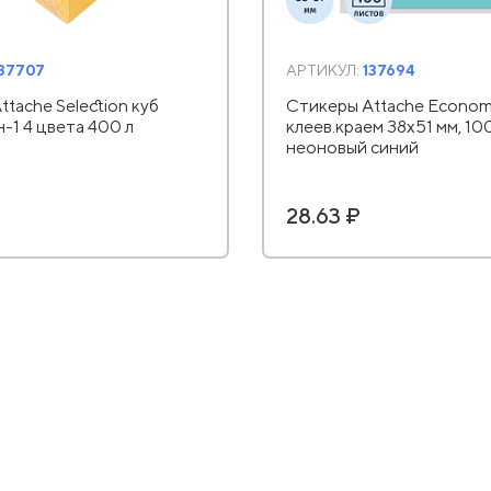
137707
АРТИКУЛ:
137694
tache Selection куб
Стикеры Attache Econom
н-1 4 цвета 400 л
клеев.краем 38x51 мм, 10
неоновый синий
28.63 ₽