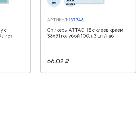
АРТИКУЛ:
137746
y с
Стикеры ATTACHE с клеев.краем
0 лист
38х51 голубой 100л. 3 шт/наб
66.02 ₽