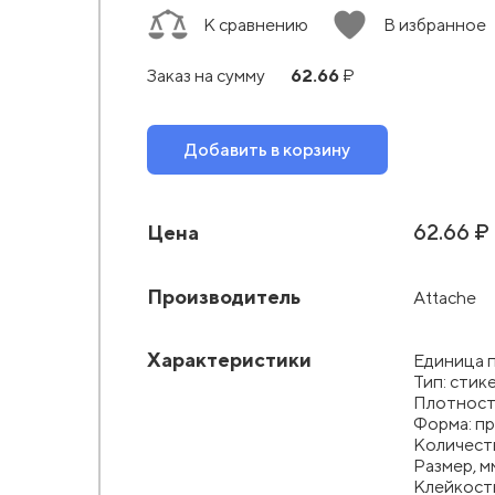
К сравнению
В избранное
62.66
Заказ на сумму
₽
Добавить в корзину
62.66 ₽
Цена
Производитель
Attache
Характеристики
Единица 
Тип: стик
Плотность
Форма: п
Количеств
Размер, м
Клейкость