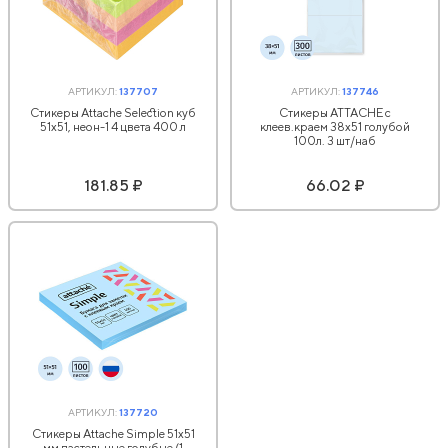
АРТИКУЛ:
137707
АРТИКУЛ:
137746
Стикеры Attache Selection куб
Стикеры ATTACHE с
51х51, неон-1 4 цвета 400 л
клеев.краем 38х51 голубой
100л. 3 шт/наб
181.85 ₽
66.02 ₽
АРТИКУЛ:
137720
Стикеры Attache Simple 51х51
мм пастельные голубые (1