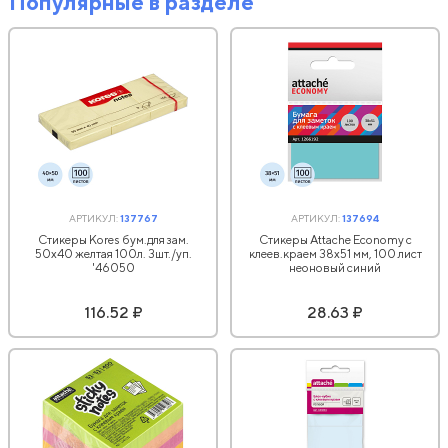
Популярные в разделе
АРТИКУЛ:
137767
АРТИКУЛ:
137694
Стикеры Kores бум.для зам.
Стикеры Attache Economy с
50х40 желтая 100л. 3шт./уп.
клеев.краем 38x51 мм, 100 лист
'46050
неоновый синий
116.52 ₽
28.63 ₽