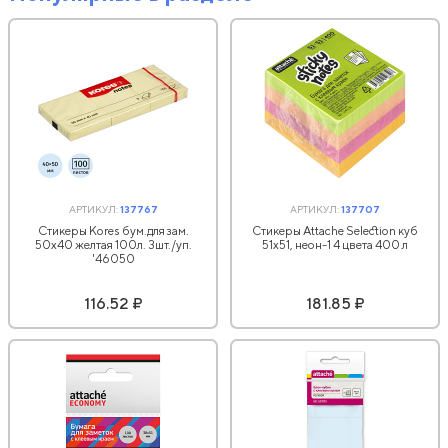
АРТИКУЛ:
137767
АРТИКУЛ:
137707
Стикеры Kores бум.для зам.
Стикеры Attache Selection куб
50х40 желтая 100л. 3шт./уп.
51х51, неон-1 4 цвета 400 л
'46050
116.52 ₽
181.85 ₽