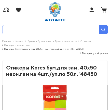
Главная
Каталог
Бумага и бумизделия
Бумага для заметок
Стикеры
Стикеры стандартные
Стикеры Kores бум.для зам. 40х50 неон.гамма 4шт./уп.по 50л. '48450
В предыдущий раздел
Стикеры Kores бум.для зам. 40х50
неон.гамма 4шт./уп.по 50л. '48450