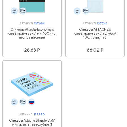
АРТИКУЛ:
137694
АРТИКУЛ:
137746
Стикеры Attache Economy с
Стикеры ATTACHE с
клеев.краем 38x51 мм, 100 лист
клеев.краем 38х51 голубой
неоновый синий
100л. 3 шт/наб
28.63 ₽
66.02 ₽
АРТИКУЛ:
137720
Стикеры Attache Simple 51х51
мм пастельные голубые (1