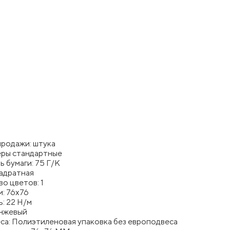
продажи: штука
еры стандартные
 бумаги: 75 Г/К
вадратная
о цветов: 1
м: 76x76
: 22 Н/м
анжевый
са: Полиэтиленовая упаковка без европодвеса