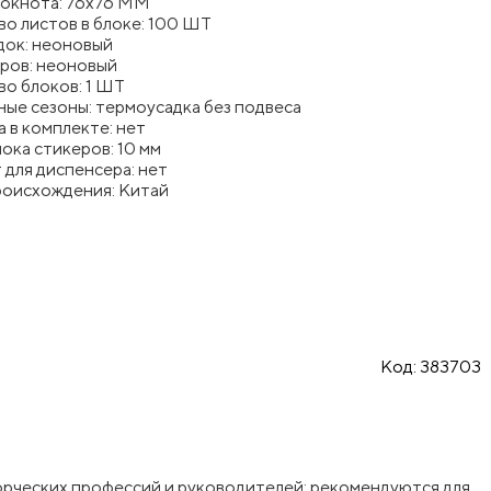
локнота: 76x76 ММ
о листов в блоке: 100 ШТ
док: неоновый
еров: неоновый
о блоков: 1 ШТ
ые сезоны: термоусадка без подвеса
 в комплекте: нет
ока стикеров: 10 мм
для диспенсера: нет
роисхождения: Китай
Код:
383703
ворческих профессий и руководителей: рекомендуются для