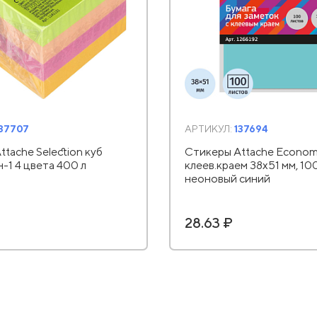
137707
АРТИКУЛ:
137694
tache Selection куб
Стикеры Attache Econom
н-1 4 цвета 400 л
клеев.краем 38x51 мм, 10
неоновый синий
28.63 ₽