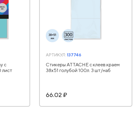
АРТИКУЛ:
137746
y с
Стикеры ATTACHE с клеев.краем
0 лист
38х51 голубой 100л. 3 шт/наб
66.02 ₽