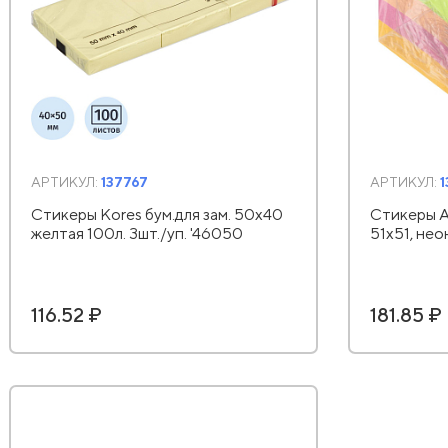
АРТИКУЛ:
137767
АРТИКУЛ:
Стикеры Kores бум.для зам. 50х40
Стикеры At
желтая 100л. 3шт./уп. '46050
51х51, нео
116.52 ₽
181.85 ₽