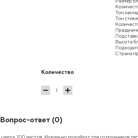
Размер б
Количеств
Тон закла
Тон стик
Количеств
Праздничн
Подставка
Высота бл
Подходит 
Страна п
Количество
Вопрос-ответ
(0)
о цвета, 100 листов. Идеально подойдут для сотрудников т