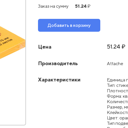
51.24
Заказ на сумму
₽
Добавить в корзину
51.24 ₽
Цена
Производитель
Attache
Характеристики
Единица 
Тип: стик
Плотность
Форма: к
Количеств
Размер, м
Клейкость
Цвет: ор
Тип подве