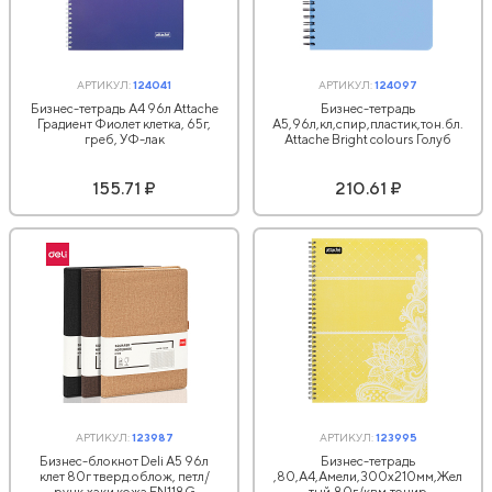
АРТИКУЛ:
124041
АРТИКУЛ:
124097
Бизнес-тетрадь А4 96л Attache
Бизнес-тетрадь
Градиент Фиолет клетка, 65г,
А5,96л,кл,спир,пластик,тон.бл.
греб, УФ-лак
Attache Bright colours Голуб
155.71 ₽
210.61 ₽
АРТИКУЛ:
123987
АРТИКУЛ:
123995
Бизнес-блокнот Deli А5 96л
Бизнес-тетрадь
клет 80г тверд.облож, петл/
,80,А4,Амели,300х210мм,Жел
ручк,хаки кожа EN118G
тый,80г/квм,тонир