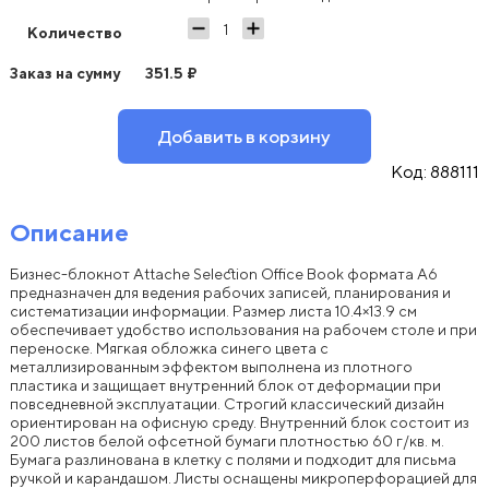
Количество
Заказ на сумму
351.5
₽
Добавить в корзину
Код:
888111
Описание
Бизнес-блокнот Attache Selection Office Book формата А6
предназначен для ведения рабочих записей, планирования и
систематизации информации. Размер листа 10.4×13.9 см
обеспечивает удобство использования на рабочем столе и при
переноске. Мягкая обложка синего цвета с
металлизированным эффектом выполнена из плотного
пластика и защищает внутренний блок от деформации при
повседневной эксплуатации. Строгий классический дизайн
ориентирован на офисную среду. Внутренний блок состоит из
200 листов белой офсетной бумаги плотностью 60 г/кв. м.
Бумага разлинована в клетку с полями и подходит для письма
ручкой и карандашом. Листы оснащены микроперфорацией для