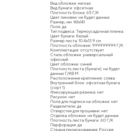
Вид обложки: мягкая
Вид бумаги: офсетная
Плотность блока: 65 Г/К
Цвет линовки: не будет данных
Размер, мм: 141x141
Поля: да
Тип подвеса: Термоусадочная пленка
Цвет бумаги: белый
Размер листа: 10.4x13.9 см
Плотность обложки: 999999999 Г/К
Комплектация: отсутствует
Стиль обложки: универсальный
офисный
Цвет обложки: синий
Плотность листа (бумаги): не будет
данных Г/КВ.М
Расположение крепления: слева
Внутренний блок: офсетная бумага
(сорт 1)
Фиксирующая резинка: нет
Рисунок: нет
Поле для подписи на обложке: нет
Разделители: да
Отверстия для прошивки: нет
Отделка обложки: не будет данных
Плотность листа бумаги: 60 Г/К
Перфорация: да
Страна происхождения: Россия