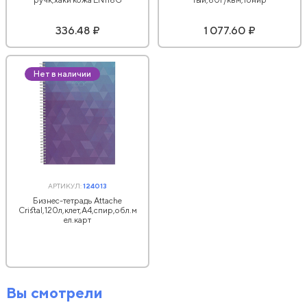
336.48 ₽
1 077.60 ₽
Нет в наличии
АРТИКУЛ:
124013
Бизнес-тетрадь Attache
Cristal,120л,клет,А4,спир,обл.м
ел.карт
Вы смотрели