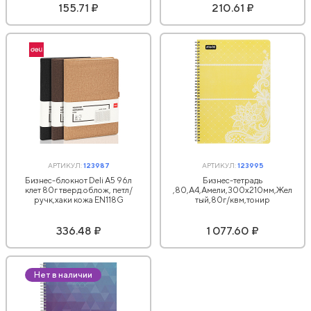
155.71 ₽
210.61 ₽
АРТИКУЛ:
123987
АРТИКУЛ:
123995
Бизнес-блокнот Deli А5 96л
Бизнес-тетрадь
клет 80г тверд.облож, петл/
,80,А4,Амели,300х210мм,Жел
ручк,хаки кожа EN118G
тый,80г/квм,тонир
336.48 ₽
1 077.60 ₽
Нет в наличии