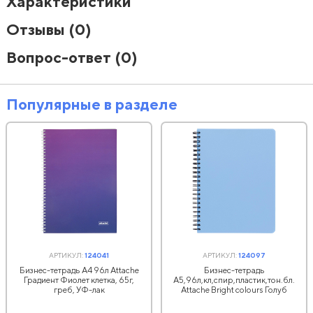
Характеристики
Отзывы
(0)
Вопрос-ответ
(0)
Популярные в разделе
АРТИКУЛ:
124041
АРТИКУЛ:
124097
Бизнес-тетрадь А4 96л Attache
Бизнес-тетрадь
Градиент Фиолет клетка, 65г,
А5,96л,кл,спир,пластик,тон.бл.
греб, УФ-лак
Attache Bright colours Голуб