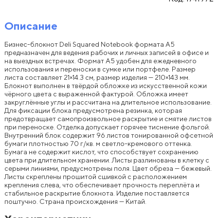
Описание
Бизнес-блокнот Deli Squared Notebook формата A5
предназначен для ведения рабочих и личных записей в офисе и
на выездных встречах. Формат A5 удобен для ежедневного
использования и переноски в сумке или портфеле. Размер
листа составляет 21×14.3 см, размер изделия — 210×143 мм.
Блокнот выполнен в твёрдой обложке из искусственной кожи
чёрного цвета с выраженной фактурой. Обложка имеет
закруглённые углы и рассчитана на длительное использование.
Для фиксации блока предусмотрена резинка, которая
предотвращает самопроизвольное раскрытие и смятие листов
при переноске. Отделка допускает горячее тиснение фольгой.
Внутренний блок содержит 96 листов тонированной офсетной
бумаги плотностью 70 г/кв. м светло-кремового оттенка.
Бумага не содержит кислот, что способствует сохранению
цвета при длительном хранении. Листы разлинованы в клетку с
серыми линиями, предусмотрены поля. Цвет обреза — бежевый.
Листы скреплены прошитой сшивкой с расположением
крепления слева, что обеспечивает прочность переплёта и
стабильное раскрытие блокнота. Изделие поставляется
поштучно. Страна происхождения — Китай.