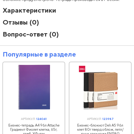
Характеристики
Отзывы
(0)
Вопрос-ответ
(0)
Популярные в разделе
АРТИКУЛ:
124041
АРТИКУЛ:
123987
Бизнес-тетрадь А4 96л Attache
Бизнес-блокнот Deli А5 96л
Градиент Фиолет клетка, 65г,
клет 80г тверд.облож, петл/
греб, УФ-лак
ручк,хаки кожа EN118G