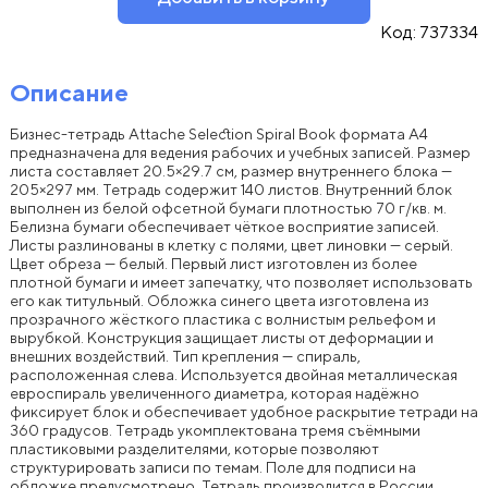
Код:
737334
Описание
Бизнес-тетрадь Attache Selection Spiral Book формата A4
предназначена для ведения рабочих и учебных записей. Размер
листа составляет 20.5×29.7 см, размер внутреннего блока —
205×297 мм. Тетрадь содержит 140 листов. Внутренний блок
выполнен из белой офсетной бумаги плотностью 70 г/кв. м.
Белизна бумаги обеспечивает чёткое восприятие записей.
Листы разлинованы в клетку с полями, цвет линовки — серый.
Цвет обреза — белый. Первый лист изготовлен из более
плотной бумаги и имеет запечатку, что позволяет использовать
его как титульный. Обложка синего цвета изготовлена из
прозрачного жёсткого пластика с волнистым рельефом и
вырубкой. Конструкция защищает листы от деформации и
внешних воздействий. Тип крепления — спираль,
расположенная слева. Используется двойная металлическая
евроспираль увеличенного диаметра, которая надёжно
фиксирует блок и обеспечивает удобное раскрытие тетради на
360 градусов. Тетрадь укомплектована тремя съёмными
пластиковыми разделителями, которые позволяют
структурировать записи по темам. Поле для подписи на
обложке предусмотрено. Тетрадь производится в России.