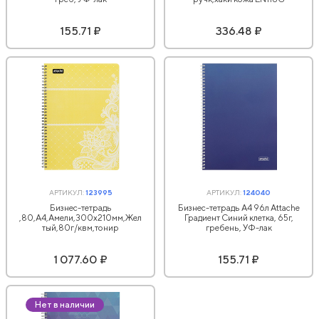
155.71 ₽
336.48 ₽
АРТИКУЛ:
123995
АРТИКУЛ:
124040
Бизнес-тетрадь
Бизнес-тетрадь А4 96л Attache
,80,А4,Амели,300х210мм,Жел
Градиент Синий клетка, 65г,
тый,80г/квм,тонир
гребень, УФ-лак
1 077.60 ₽
155.71 ₽
Нет в наличии