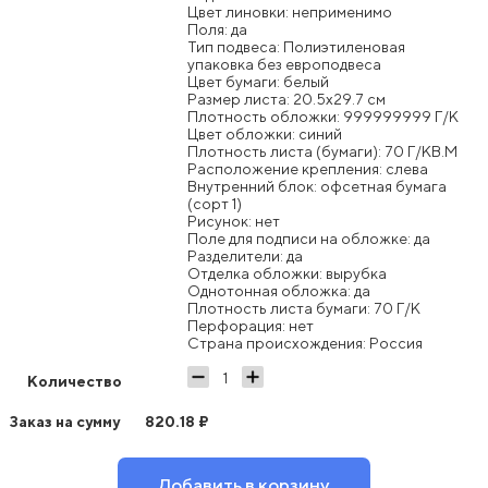
Цвет линовки: неприменимо
Поля: да
Тип подвеса: Полиэтиленовая
упаковка без европодвеса
Цвет бумаги: белый
Размер листа: 20.5x29.7 см
Плотность обложки: 999999999 Г/К
Цвет обложки: синий
Плотность листа (бумаги): 70 Г/КВ.М
Расположение крепления: слева
Внутренний блок: офсетная бумага
(сорт 1)
Рисунок: нет
Поле для подписи на обложке: да
Разделители: да
Отделка обложки: вырубка
Однотонная обложка: да
Плотность листа бумаги: 70 Г/К
Перфорация: нет
Страна происхождения: Россия
Количество
Заказ на сумму
820.18
₽
Добавить в корзину