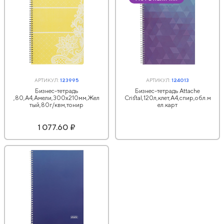
АРТИКУЛ:
123995
АРТИКУЛ:
124013
Бизнес-тетрадь
Бизнес-тетрадь Attache
,80,А4,Амели,300х210мм,Жел
Cristal,120л,клет,А4,спир,обл.м
тый,80г/квм,тонир
ел.карт
1 077.60 ₽