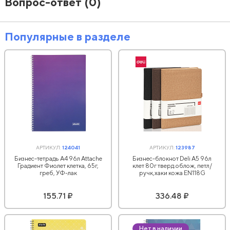
Вопрос-ответ
(0)
Популярные в разделе
АРТИКУЛ:
124041
АРТИКУЛ:
123987
Бизнес-тетрадь А4 96л Attache
Бизнес-блокнот Deli А5 96л
Градиент Фиолет клетка, 65г,
клет 80г тверд.облож, петл/
греб, УФ-лак
ручк,хаки кожа EN118G
155.71 ₽
336.48 ₽
Нет в наличии