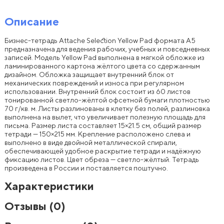
Описание
Бизнес-тетрадь Attache Selection Yellow Pad формата А5
предназначена для ведения рабочих, учебных и повседневных
записей. Модель Yellow Pad выполнена в мягкой обложке из
ламинированного картона жёлтого цвета со сдержанным
дизайном. Обложка защищает внутренний блок от
механических повреждений и износа при регулярном
использовании. Внутренний блок состоит из 60 листов
тонированной светло-жёлтой офсетной бумаги плотностью
70 г/кв. м. Листы разлинованы в клетку без полей, разлиновка
выполнена на вылет, что увеличивает полезную площадь для
письма. Размер листа составляет 15×21.5 см, общий размер
тетради — 150×215 мм. Крепление расположено слева и
выполнено в виде двойной металлической спирали,
обеспечивающей удобное раскрытие тетради и надёжную
фиксацию листов. Цвет обреза — светло-жёлтый. Тетрадь
произведена в России и поставляется поштучно.
Характеристики
Отзывы
(0)