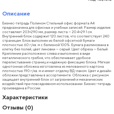
Описание
Бизнес-тетрадь Полином Стильный офис формата А4
предназначена для офисных и учебных записей. Размер изделия
составляет 203×290 мм, размер листа — 20.4×29.1 см.
Внутренний блок содержит 120 листов, что соответствует 240
страницам. Блок выполнен из белой офсетной бумаги
плотностью 60 г/кв. м с белизной 100%. Бумага разлинована в
клетку без полей, цвет линовки — серый. Цвет обреза — белый.
Крепление расположено слева и выполнено в виде
металлического гребня, что обеспечивает удобное
перелистывание страниц и надёжную фиксацию блока. Мягкая
однотонная обложка изготовлена из мелованного картона
плотностью 190 г/кв. м и имеет отделку ВД-лаком. Цвет и дизайн
обложки представлены в ассортименте. Обложка с рисунком
защищает внутренний блок от загрязнений и механических
воздействий при повседневном использовании. Бизнес-тетрадь
произведена в России.
Характеристики
Отзывы
(0)