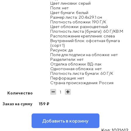
Цвет линовки: серый
Поля: нет
Цвет бумаги: белый
Размер листа: 20.4x29.1 см
Плотность обложки: 190 Г/К
Цвет обложки: разноцветный
Плотность листа (бумаги): 60 Г/КВ.М
Расположение крепления: слева
Внутренний блок: офсетная бумага
(сорт 1)
Рисунок: да
Поле для подписи на обложке: нет
Разделители: нет
Отделка обложки: ВД-лак
Однотонная обложка: нет
Плотность листа бумаги: 60 Г/К
Перфорация: нет
Страна происхождения: Россия
Количество
Заказ на сумму
159
₽
Добавить в корзину
Код:
1021612