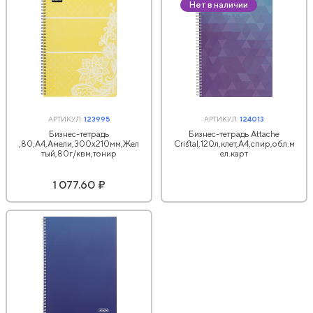
Нет в наличии
АРТИКУЛ:
123995
АРТИКУЛ:
124013
Бизнес-тетрадь
Бизнес-тетрадь Attache
,80,А4,Амели,300х210мм,Жел
Cristal,120л,клет,А4,спир,обл.м
тый,80г/квм,тонир
ел.карт
1 077.60 ₽