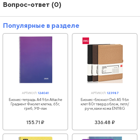
Вопрос-ответ
(0)
Популярные в разделе
АРТИКУЛ:
124041
АРТИКУЛ:
123987
Бизнес-тетрадь А4 96л Attache
Бизнес-блокнот Deli А5 96л
Градиент Фиолет клетка, 65г,
клет 80г тверд.облож, петл/
греб, УФ-лак
ручк,хаки кожа EN118G
155.71 ₽
336.48 ₽