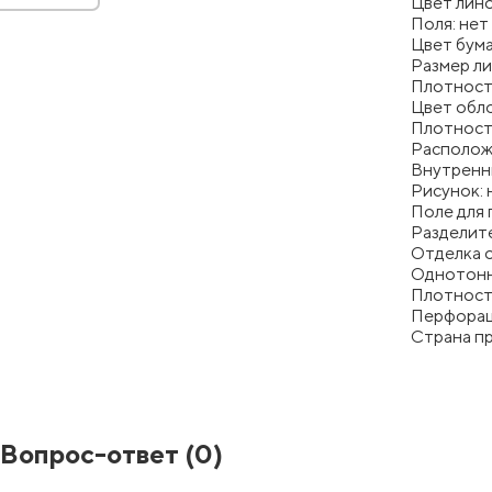
Цвет лино
Поля: нет
Цвет бума
Размер ли
Плотност
Цвет обл
Плотность
Располож
Внутренни
Рисунок: 
Поле для 
Разделите
Отделка 
Однотонн
Плотность
Перфорац
Страна п
Вопрос-ответ
(0)