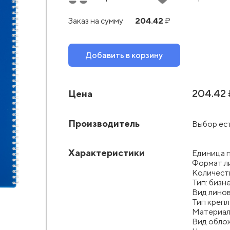
204.42
Заказ на сумму
₽
Добавить в корзину
204.42 
Цена
Производитель
Выбор ес
Характеристики
Единица 
Формат л
Количест
Тип: бизн
Вид линов
Тип крепл
Материал
Вид облож