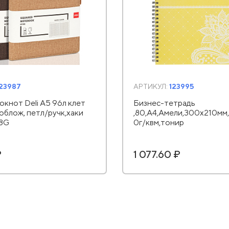
123987
АРТИКУЛ:
123995
окнот Deli А5 96л клет
Бизнес-тетрадь
облож, петл/ручк,хаки
,80,А4,Амели,300х210мм
18G
0г/квм,тонир
₽
1 077.60 ₽