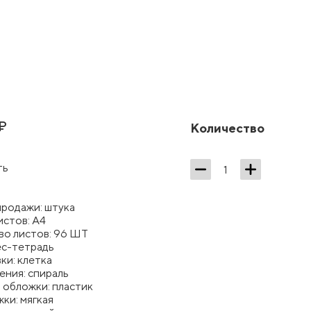
₽
Количество
ть
продажи: штука
истов: А4
во листов: 96 ШТ
ес-тетрадь
ки: клетка
ения: спираль
 обложки: пластик
ки: мягкая