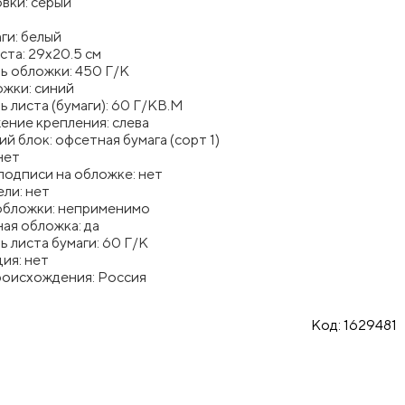
вки: серый
ги: белый
ста: 29х20.5 см
ь обложки: 450 Г/К
ожки: синий
 листа (бумаги): 60 Г/КВ.М
ение крепления: слева
й блок: офсетная бумага (сорт 1)
нет
подписи на обложке: нет
ли: нет
обложки: неприменимо
ая обложка: да
 листа бумаги: 60 Г/К
ия: нет
роисхождения: Россия
Код:
1629481