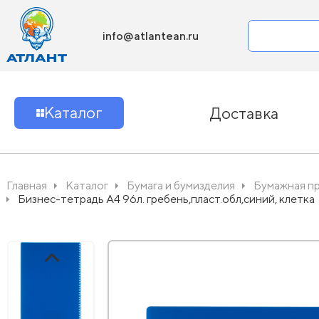
info@atlantean.ru
Каталог
Доставка
Главная
Каталог
Бумага и бумизделия
Бумажная п
Бизнес-тетрадь А4 96л. гребень,пласт.обл,синий, клетка