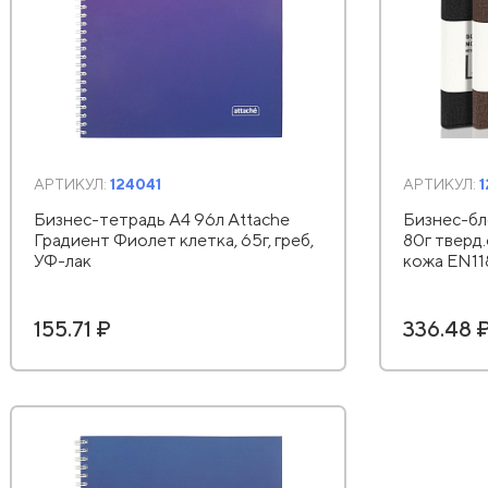
АРТИКУЛ:
124041
АРТИКУЛ:
Бизнес-тетрадь А4 96л Attache
Бизнес-бл
Градиент Фиолет клетка, 65г, греб,
80г тверд.
УФ-лак
кожа EN1
155.71 ₽
336.48 