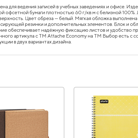
на для ведения записей в учебных заведениях и офисе. Изд
ой офсетной бумаги плотностью 60 г/кв.м с белизной 100%. 
ерхность. Цвет обреза — белый. Мягкая обложка выполнена 
иксирующей резинки и дополнительных элементов. Блок и об
ние обеспечивает надёжную фиксацию листов и удобство при
нного артикула с ТМ Attache Economy на ТМ Выбор есть с с
кции в двух вариантах дизайна.