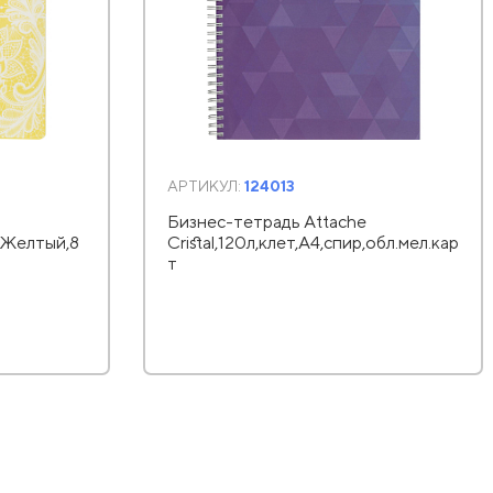
АРТИКУЛ:
124013
Бизнес-тетрадь Attache
,Желтый,8
Cristal,120л,клет,А4,спир,обл.мел.кар
т