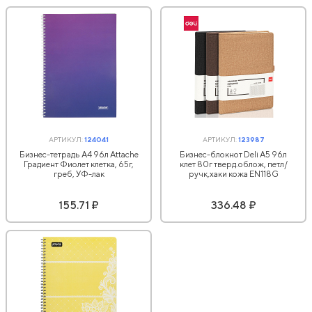
АРТИКУЛ:
124041
АРТИКУЛ:
123987
Бизнес-тетрадь А4 96л Attache
Бизнес-блокнот Deli А5 96л
Градиент Фиолет клетка, 65г,
клет 80г тверд.облож, петл/
греб, УФ-лак
ручк,хаки кожа EN118G
155.71 ₽
336.48 ₽