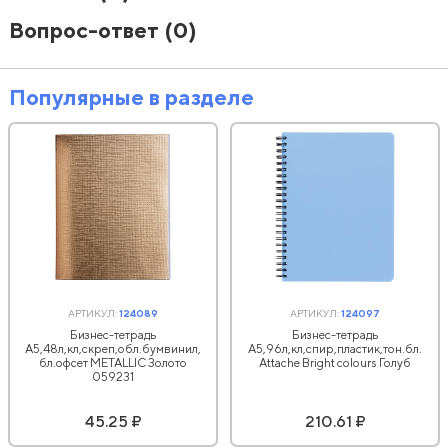
Вопрос-ответ
(0)
Популярные в разделе
АРТИКУЛ:
124089
АРТИКУЛ:
124097
Бизнес-тетрадь
Бизнес-тетрадь
А5,48л,кл,скреп,обл.бумвинил,
А5,96л,кл,спир,пластик,тон.бл.
бл.офсет METALLIC Золото
Attache Bright colours Голуб
059231
45.25 ₽
210.61 ₽