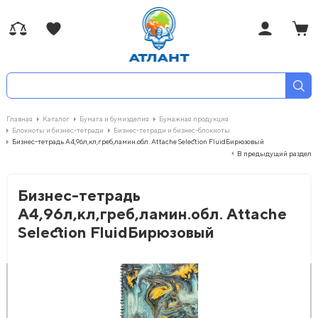
Главная
Каталог
Бумага и бумизделия
Бумажная продукция
Блокноты и бизнес-тетради
Бизнес-тетради и бизнес-блокноты
Бизнес-тетрадь А4,96л,кл,греб,ламин.обл. Attache Selection FluidБирюзовый
В предыдущий раздел
Бизнес-тетрадь
А4,96л,кл,греб,ламин.обл. Attache
Selection FluidБирюзовый