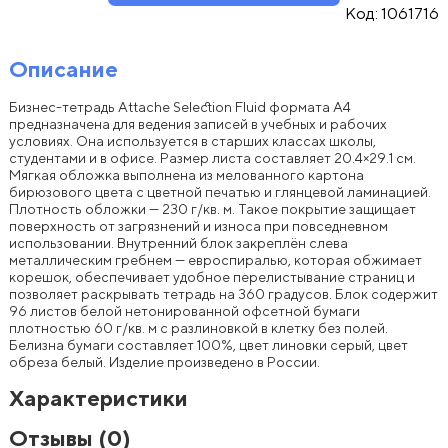
Код:
1061716
Описание
Бизнес-тетрадь Attache Selection Fluid формата A4
предназначена для ведения записей в учебных и рабочих
условиях. Она используется в старших классах школы,
студентами и в офисе. Размер листа составляет 20.4×29.1 см.
Мягкая обложка выполнена из мелованного картона
бирюзового цвета с цветной печатью и глянцевой ламинацией.
Плотность обложки — 230 г/кв. м. Такое покрытие защищает
поверхность от загрязнений и износа при повседневном
использовании. Внутренний блок закреплён слева
металлическим гребнем — евроспиралью, которая обжимает
корешок, обеспечивает удобное перелистывание страниц и
позволяет раскрывать тетрадь на 360 градусов. Блок содержит
96 листов белой нетонированной офсетной бумаги
плотностью 60 г/кв. м с разлиновкой в клетку без полей.
Белизна бумаги составляет 100%, цвет линовки серый, цвет
обреза белый. Изделие произведено в России.
Характеристики
Отзывы
(0)