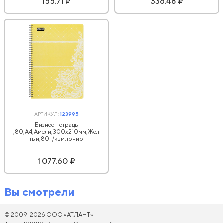
155.71 ₽
336.48 ₽
АРТИКУЛ:
123995
Бизнес-тетрадь
,80,А4,Амели,300х210мм,Жел
тый,80г/квм,тонир
1 077.60 ₽
Вы смотрели
© 2009-2026 ООО «АТЛАНТ»