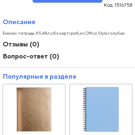
Код:
1516758
Описание
Бизнес-тетрадь А5,48л,обл.карт,греб,кл,Office Style,голубая
Отзывы
(0)
Вопрос-ответ
(0)
Популярные в разделе