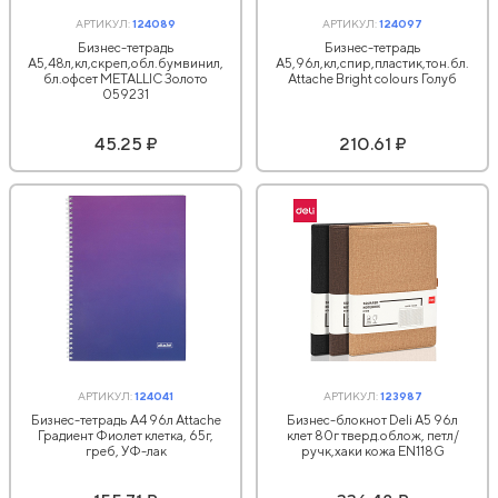
АРТИКУЛ:
124089
АРТИКУЛ:
124097
Бизнес-тетрадь
Бизнес-тетрадь
А5,48л,кл,скреп,обл.бумвинил,
А5,96л,кл,спир,пластик,тон.бл.
бл.офсет METALLIC Золото
Attache Bright colours Голуб
059231
45.25 ₽
210.61 ₽
АРТИКУЛ:
124041
АРТИКУЛ:
123987
Бизнес-тетрадь А4 96л Attache
Бизнес-блокнот Deli А5 96л
Градиент Фиолет клетка, 65г,
клет 80г тверд.облож, петл/
греб, УФ-лак
ручк,хаки кожа EN118G