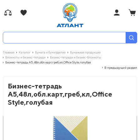
Главная
Каталог
Бумага и бумизделия
Бумажная продукция
Блокноты и бизнес-тетради
Бизнес-тетради и бизнес-блокноты
Бизнес-тетрадь А5,48л,обл.карт,греб,кл,Office Style,голубая
В предыдущий раздел
Бизнес-тетрадь
А5,48л,обл.карт,греб,кл,Office
Style,голубая