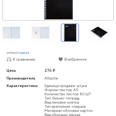
АРТИКУЛ
124069
К сравнению
В избранное
276 ₽
Цена
Производитель
Attache
Характеристики
Единица продажи: штука
Формат листов: А5
Количество листов: 80 ШТ
Тип: бизнес-тетрадь
Вид линовки: клетка
Тип крепления: спираль
Материал обложки: картон
Вид обложки: мягкая