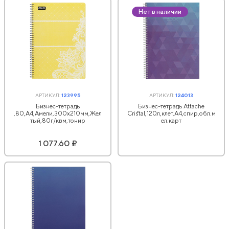
Нет в наличии
АРТИКУЛ:
123995
АРТИКУЛ:
124013
Бизнес-тетрадь
Бизнес-тетрадь Attache
,80,А4,Амели,300х210мм,Жел
Cristal,120л,клет,А4,спир,обл.м
тый,80г/квм,тонир
ел.карт
1 077.60 ₽