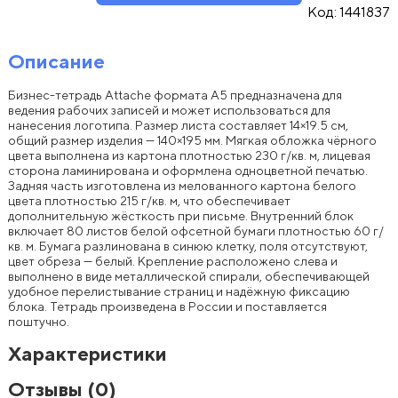
Код:
1441837
Описание
Бизнес-тетрадь Attache формата A5 предназначена для
ведения рабочих записей и может использоваться для
нанесения логотипа. Размер листа составляет 14×19.5 см,
общий размер изделия — 140×195 мм. Мягкая обложка чёрного
цвета выполнена из картона плотностью 230 г/кв. м, лицевая
сторона ламинирована и оформлена одноцветной печатью.
Задняя часть изготовлена из мелованного картона белого
цвета плотностью 215 г/кв. м, что обеспечивает
дополнительную жёсткость при письме. Внутренний блок
включает 80 листов белой офсетной бумаги плотностью 60 г/
кв. м. Бумага разлинована в синюю клетку, поля отсутствуют,
цвет обреза — белый. Крепление расположено слева и
выполнено в виде металлической спирали, обеспечивающей
удобное перелистывание страниц и надёжную фиксацию
блока. Тетрадь произведена в России и поставляется
поштучно.
Характеристики
Отзывы
(0)