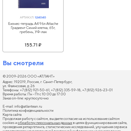
АРТИКУЛ:
124040
Бизнес-тетрадь А4 96л Attache
Градиент Синий клетка, 65г,
гребень, УФ-лак
155.71 ₽
Вы смотрели
© 2009-2026 ООО «АТЛАНТ»
Адрес: 192019, Россия, г. Санкт-Петербург,
ул. Фаянсовая, д. 26
Телефоны: +7 (812) 921-50-61, +7 (812) 335-59-18, +7 (812) 926-23-01
Время работы: Пн - Пт с 10:00 до 17:00
Заказ on-line: круглосуточно
E-mail:
info@atlantean.ru
Политика конфиденциальности
Карта сайта
Продолжая работу с сайтом, вы даете согласие на использование сайтом
cookies и
обработку персональных данных
в целях функционирования сайта,
проведения ретаргетинга, статистических исследований, улучшения сервиса
и предоставления релевантной рекламной информации на основе ваших