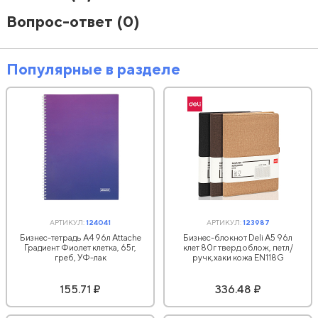
Вопрос-ответ
(0)
Популярные в разделе
АРТИКУЛ:
124041
АРТИКУЛ:
123987
Бизнес-тетрадь А4 96л Attache
Бизнес-блокнот Deli А5 96л
Градиент Фиолет клетка, 65г,
клет 80г тверд.облож, петл/
греб, УФ-лак
ручк,хаки кожа EN118G
155.71 ₽
336.48 ₽