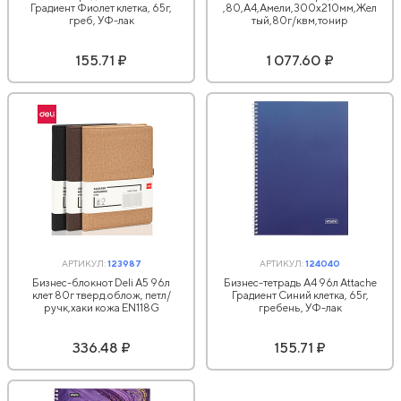
Градиент Фиолет клетка, 65г,
,80,А4,Амели,300х210мм,Жел
греб, УФ-лак
тый,80г/квм,тонир
155.71 ₽
1 077.60 ₽
АРТИКУЛ:
123987
АРТИКУЛ:
124040
Бизнес-блокнот Deli А5 96л
Бизнес-тетрадь А4 96л Attache
клет 80г тверд.облож, петл/
Градиент Синий клетка, 65г,
ручк,хаки кожа EN118G
гребень, УФ-лак
336.48 ₽
155.71 ₽