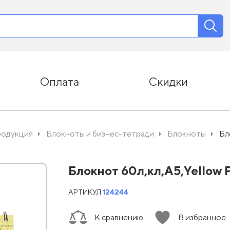
Оплата
Скидки
родукция
Блокноты и бизнес-тетради
Блокноты
Бл
Блокнот 60л,кл,А5,Yellow 
АРТИКУЛ
124244
К сравнению
В избранное