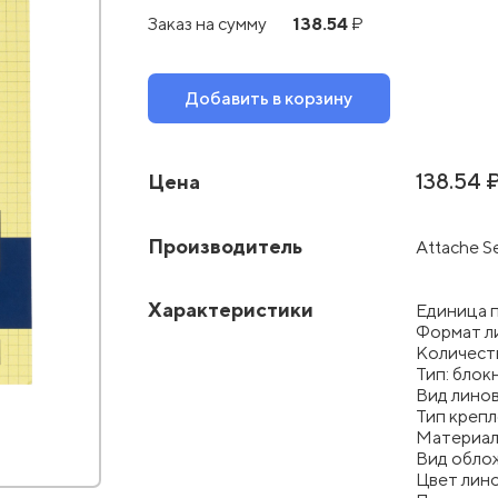
138.54
Заказ на сумму
₽
Добавить в корзину
138.54 
Цена
Производитель
Attache S
Характеристики
Единица 
Формат л
Количест
Тип: блок
Вид линов
Тип крепл
Материал
Вид облож
Цвет лин