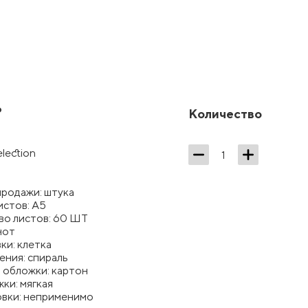
₽
Количество
election
продажи: штука
истов: А5
во листов: 60 ШТ
нот
ки: клетка
ения: спираль
 обложки: картон
ки: мягкая
овки: неприменимо