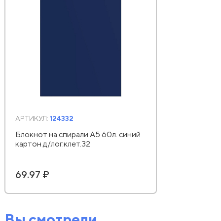
АРТИКУЛ:
124332
Блокнот на спирали А5 60л. синий
картон д/лог.клет.32
69.97 ₽
Вы смотрели