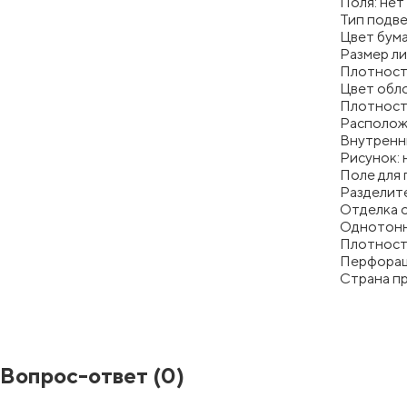
Поля: нет
Тип подве
Цвет бум
Размер ли
Плотност
Цвет обл
Плотность
Располож
Внутренни
Рисунок: 
Поле для 
Разделите
Отделка 
Однотонн
Плотность
Перфорац
Страна п
Вопрос-ответ
(0)