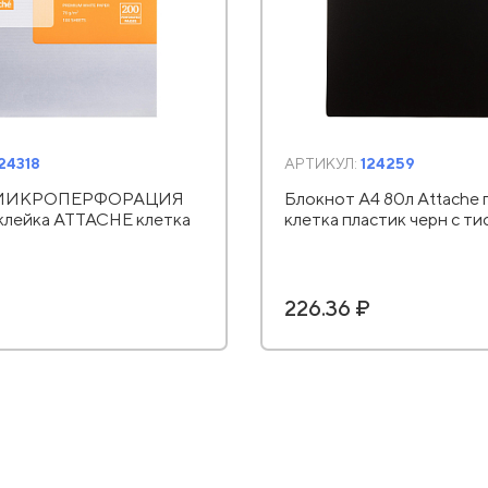
24318
АРТИКУЛ:
124259
 МИКРОПЕРФОРАЦИЯ
Блокнот А4 80л Attache 
склейка ATTACHE клетка
клетка пластик черн с т
₽
226.36 ₽