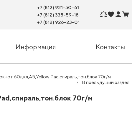
+7 (812) 921-50-61
+7 (812) 335-59-18
+7 (812) 926-23-01
Информация
Контакты
окнот 60л,кл,А5,Yellow Pad,спираль,тон.блок 70г/м
В предыдущий раздел
Pad,спираль,тон.блок 70г/м