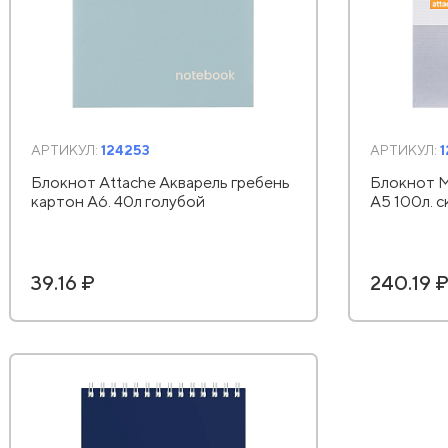
АРТИКУЛ:
124253
АРТИКУЛ:
1
Блокнот Attache Акварель гребень
Блокнот
картон А6. 40л голубой
А5 100л. 
39.16 ₽
240.19 