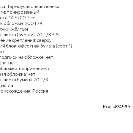
са: Термоусадочная пленка
аги: тонированный
ста: 14.5x20.7 см
ь обложки: 200 Г/К
ожки: жёлтый
 листа (бумаги): 70 Г/КВ.М
ение крепления: сверху
й блок: офсетная бумага (сорт 1)
нет
подписи на обложке: нет
ли: нет
обложки: неприменимо
ая обложка: нет
 листа бумаги: 70 Г/К
ия: да
роисхождения: Россия
Код:
494586