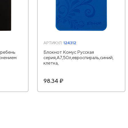
АРТИКУЛ:
124312
гребень
Блокнот Комус Русская
иснением
серия,А7,50л,евроспираль,синий,
клетка,
98.34 ₽