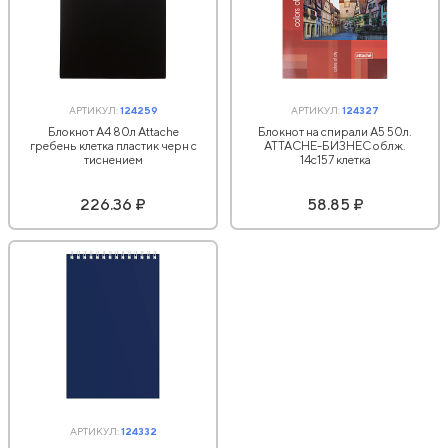
АРТИКУЛ:
124259
АРТИКУЛ:
124327
Блокнот А4 80л Attache
Блокнот на спирали А5 50л.
гребень клетка пластик черн с
ATTACHE-БИЗНЕС облж.
тиснением
14с157 клетка
226.36 ₽
58.85 ₽
АРТИКУЛ:
124332