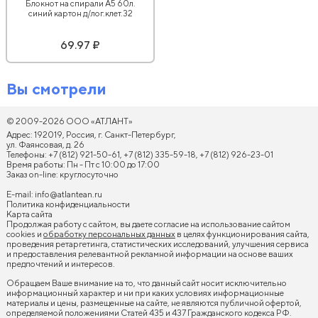
Блокнот на спирали А5 60л.
синий картон д/лог.клет.32
69.97 ₽
Вы смотрели
© 2009-2026 ООО «АТЛАНТ»
Адрес: 192019, Россия, г. Санкт-Петербург,
ул. Фаянсовая, д. 26
Телефоны: +7 (812) 921-50-61, +7 (812) 335-59-18, +7 (812) 926-23-01
Время работы: Пн - Пт с 10:00 до 17:00
Заказ on-line: круглосуточно
E-mail:
info@atlantean.ru
Политика конфиденциальности
Карта сайта
Продолжая работу с сайтом, вы даете согласие на использование сайтом
cookies и
обработку персональных данных
в целях функционирования сайта,
проведения ретаргетинга, статистических исследований, улучшения сервиса
и предоставления релевантной рекламной информации на основе ваших
предпочтений и интересов.
Обращаем Ваше внимание на то, что данный сайт носит исключительно
информационный характер и ни при каких условиях информационные
материалы и цены, размещенные на сайте, не являются публичной офертой,
определяемой положениями Статей 435 и 437 Гражданского кодекса РФ.