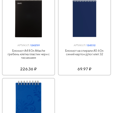
АРТИКУЛ:
124259
АРТИКУЛ:
124332
Блокнот А4 80л Attache
Блокнот на спирали А5 60л.
гребень клетка пластик черн с
синий картон д/лог.клет.32
тиснением
226.36 ₽
69.97 ₽