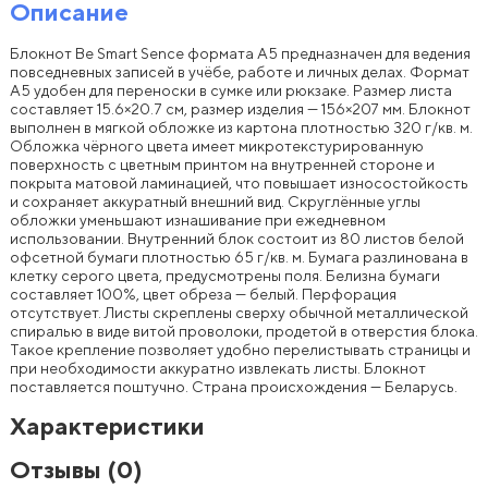
Описание
Блокнот Be Smart Sence формата A5 предназначен для ведения
повседневных записей в учёбе, работе и личных делах. Формат
A5 удобен для переноски в сумке или рюкзаке. Размер листа
составляет 15.6×20.7 см, размер изделия — 156×207 мм. Блокнот
выполнен в мягкой обложке из картона плотностью 320 г/кв. м.
Обложка чёрного цвета имеет микротекстурированную
поверхность с цветным принтом на внутренней стороне и
покрыта матовой ламинацией, что повышает износостойкость
и сохраняет аккуратный внешний вид. Скруглённые углы
обложки уменьшают изнашивание при ежедневном
использовании. Внутренний блок состоит из 80 листов белой
офсетной бумаги плотностью 65 г/кв. м. Бумага разлинована в
клетку серого цвета, предусмотрены поля. Белизна бумаги
составляет 100%, цвет обреза — белый. Перфорация
отсутствует. Листы скреплены сверху обычной металлической
спиралью в виде витой проволоки, продетой в отверстия блока.
Такое крепление позволяет удобно перелистывать страницы и
при необходимости аккуратно извлекать листы. Блокнот
поставляется поштучно. Страна происхождения — Беларусь.
Характеристики
Отзывы
(0)