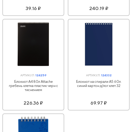
39.16 ₽
240.19 ₽
АРТИКУЛ:
124259
АРТИКУЛ:
124332
Блокнот А4 80л Attache
Блокнот на спирали А5 60л.
гребень клетка пластик черн с
синий картон д/лог.клет.32
тиснением
226.36 ₽
69.97 ₽