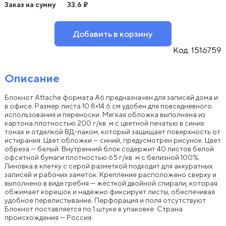
Заказ на сумму
33.6
₽
Добавить в корзину
Код:
1516759
Описание
Блокнот Attache формата A6 предназначен для записей дома и
в офисе. Размер листа 10.8×14.6 см удобен для повседневного
использования и переноски. Мягкая обложка выполнена из
картона плотностью 200 г/кв. м с цветной печатью в синих
тонах и отделкой ВД-лаком, который защищает поверхность от
истирания. Цвет обложки — синий, предусмотрен рисунок. Цвет
обреза — белый. Внутренний блок содержит 40 листов белой
офсетной бумаги плотностью 65 г/кв. м с белизной 100%.
Линовка в клетку с серой разметкой подходит для аккуратных
записей и рабочих заметок. Крепление расположено сверху и
выполнено в виде гребня — жёсткой двойной спирали, которая
обжимает корешок и надёжно фиксирует листы, обеспечивая
удобное перелистывание. Перфорация и поля отсутствуют.
Блокнот поставляется по 1 штуке в упаковке. Страна
происхождения — Россия.