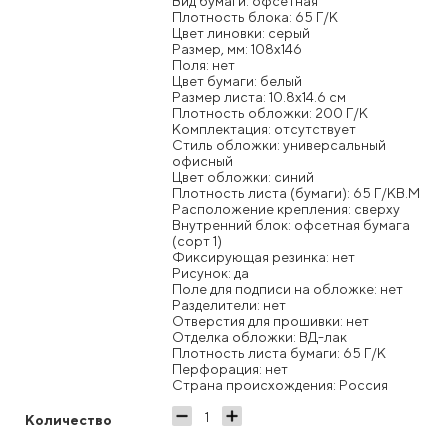
Вид бумаги: офсетная
Плотность блока: 65 Г/К
Цвет линовки: серый
Размер, мм: 108x146
Поля: нет
Цвет бумаги: белый
Размер листа: 10.8x14.6 см
Плотность обложки: 200 Г/К
Комплектация: отсутствует
Стиль обложки: универсальный
офисный
Цвет обложки: синий
Плотность листа (бумаги): 65 Г/КВ.М
Расположение крепления: сверху
Внутренний блок: офсетная бумага
(сорт 1)
Фиксирующая резинка: нет
Рисунок: да
Поле для подписи на обложке: нет
Разделители: нет
Отверстия для прошивки: нет
Отделка обложки: ВД-лак
Плотность листа бумаги: 65 Г/К
Перфорация: нет
Страна происхождения: Россия
Количество