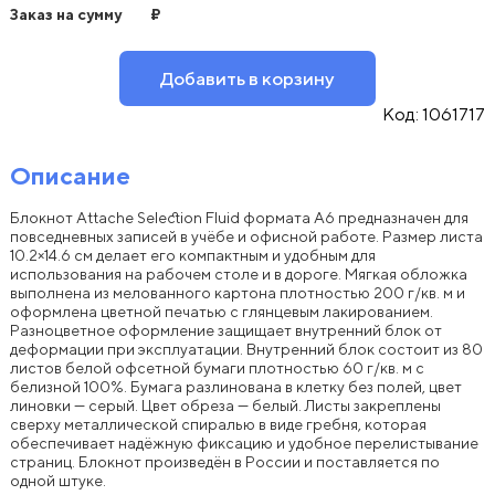
Заказ на сумму
₽
Добавить в корзину
Код:
1061717
Описание
Блокнот Attache Selection Fluid формата А6 предназначен для
повседневных записей в учёбе и офисной работе. Размер листа
10.2×14.6 см делает его компактным и удобным для
использования на рабочем столе и в дороге. Мягкая обложка
выполнена из мелованного картона плотностью 200 г/кв. м и
оформлена цветной печатью с глянцевым лакированием.
Разноцветное оформление защищает внутренний блок от
деформации при эксплуатации. Внутренний блок состоит из 80
листов белой офсетной бумаги плотностью 60 г/кв. м с
белизной 100%. Бумага разлинована в клетку без полей, цвет
линовки — серый. Цвет обреза — белый. Листы закреплены
сверху металлической спиралью в виде гребня, которая
обеспечивает надёжную фиксацию и удобное перелистывание
страниц. Блокнот произведён в России и поставляется по
одной штуке.