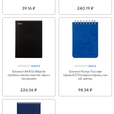
39.16 ₽
240.19 ₽
АРТИКУЛ:
124259
АРТИКУЛ:
124312
Блокнот А4 80л Attache
Блокнот Комус Русская
гребень клетка пластик черн с
серия,А7,50л,евроспираль,син
тиснением
ий, клетка,
226.36 ₽
98.34 ₽