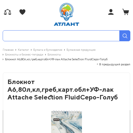
Главная
Каталог
Бумага и бумизделия
Бумажная продукция
Блокноты и бизнес-тетради
Блокноты
Блокнот А6,80л,кл,греб,карт.обл+УФ-лак Attache Selection FluidСеро-Голуб
В предыдущий раздел
Блокнот
А6,80л,кл,греб,карт.обл+УФ-лак
Attache Selection FluidСеро-Голуб