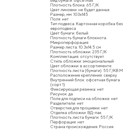
Вид бумаги: офсетная
Плотность блока: 65 Г/К
Цвет линовки: не будет данных
Размер, мм: 103x145
Поля: нет
Тип подвеса: Картонная коробка без
европодвеса
Цвет бумаги: белый
Плотность бумаги блокнота:
Микроперфорация:
Размер листа: 10.3x14.5 см
Плотность обложки: 235 Г/К
Комплектация: отсутствует
Стиль обложки: эмоциональный
Цвет обложки: в ассортименте
Плотность листа (бумаги): 55 Г/КВ.М
Расположение крепления: сверху
Внутренний блок: офсетная бумага
(сорт 1)
Фиксирующая резинка: нет
Рисунок: да
Поле для подписи на обложке: нет
Разделители: нет
Отверстия для прошивки: нет
Отделка обложки: ВД-лак
Плотность листа бумаги: 55 Г/К
Перфорация: нет
Страна происхождения: Россия