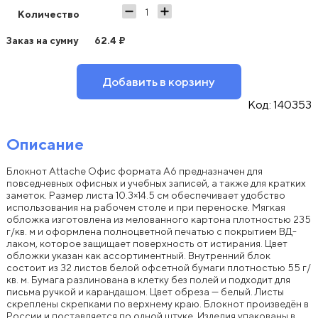
Количество
Заказ на сумму
62.4
₽
Добавить в корзину
Код:
140353
Описание
Блокнот Attache Офис формата А6 предназначен для
повседневных офисных и учебных записей, а также для кратких
заметок. Размер листа 10.3×14.5 см обеспечивает удобство
использования на рабочем столе и при переноске. Мягкая
обложка изготовлена из мелованного картона плотностью 235
г/кв. м и оформлена полноцветной печатью с покрытием ВД-
лаком, которое защищает поверхность от истирания. Цвет
обложки указан как ассортиментный. Внутренний блок
состоит из 32 листов белой офсетной бумаги плотностью 55 г/
кв. м. Бумага разлинована в клетку без полей и подходит для
письма ручкой и карандашом. Цвет обреза — белый. Листы
скреплены скрепками по верхнему краю. Блокнот произведён в
России и поставляется по одной штуке. Изделия упакованы в