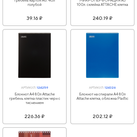
гребень картон А6. 40л
МИКРОПЕРФОРАЦИЯ А5
голубой
100л. склейка ATTACHE клетка
39.16 ₽
240.19 ₽
АРТИКУЛ:
124259
АРТИКУЛ:
124326
Блокнот А4 80л Attache
Блокнот на спирали А4 80л
гребень клетка пластик черн с
Attache клетка, обложка Plastic
тиснением
226.36 ₽
202.12 ₽