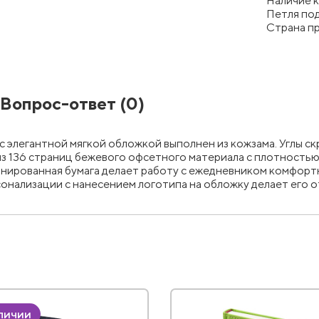
Наличие к
Петля под
Страна п
Вопрос-ответ
(0)
с элегантной мягкой обложкой выполнен из кожзама. Углы ск
 136 страниц бежевого офсетного материала с плотностью 90
онированная бумага делает работу с ежедневником комфортн
онализации с нанесением логотипа на обложку делает его 
аличии