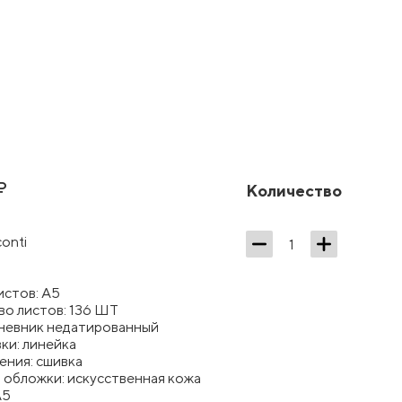
₽
Количество
conti
истов: А5
во листов: 136 ШТ
дневник недатированный
ки: линейка
ения: сшивка
 обложки: искусственная кожа
А5