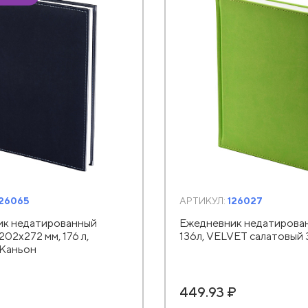
126065
АРТИКУЛ:
126027
ик недатированный
Ежедневник недатирован
 202х272 мм, 176 л,
136л, VELVET салатовый 
Каньон
449.93 ₽