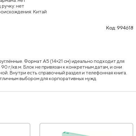
армана: нет
 ручку: нет
роисхождения: Китай
Код:
994618
руглённые. Формат А5 (14×21 см) идеально подходит для
 г/кв.м. Блок не привязан к конкретным датам, и они
ой. Внутри есть справочный раздел и телефонная книга.
отличным выбором для корпоративных нужд.