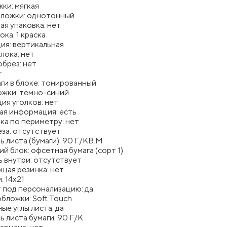
ки: мягкая
бложки: однотонный
я упаковка: нет
ока: 1 краска
ия: вертикальная
лока: нет
брез: нет
т
ги в блоке: тонированный
ожки: тёмно-синий
ия уголков: нет
ая информация: есть
ка по периметру: нет
за: отсутствует
 листа (бумаги): 90 Г/КВ.М
й блок: офсетная бумага (сорт 1)
 внутри: отсутствует
щая резинка: нет
: 14x21
 под персонализацию: да
бложки: Soft Touch
ые углы листа: да
 листа бумаги: 90 Г/К