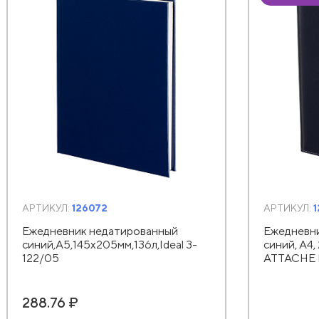
АРТИКУЛ:
126072
АРТИКУЛ:
Ежедневник недатированный
Ежедневн
синий,А5,145х205мм,136л,Ideal 3-
синий, А4,
122/05
АТТАСНЕ 
288.76 ₽