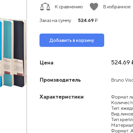
К сравнению
В избранное
524.69
Заказ на сумму
₽
Добавить в корзину
524.69 
Цена
Производитель
Bruno Vis
Характеристики
Формат л
Количест
Тип: еже
Вид линов
Тип крепл
Материал
Формат: 