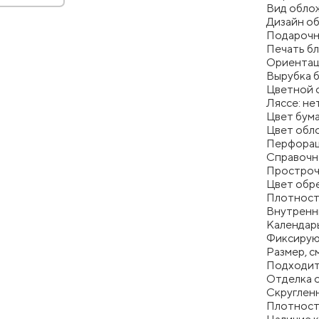
Вид облож
Дизайн о
Подарочна
Печать бл
Ориентац
Вырубка б
Цветной о
Ляссе: не
Цвет бума
Цвет обл
Перфорац
Справочн
Простроч
Цвет обре
Плотность
Внутренни
Календарь
Фиксирую
Размер, см
Подходит
Отделка о
Скругленн
Плотность