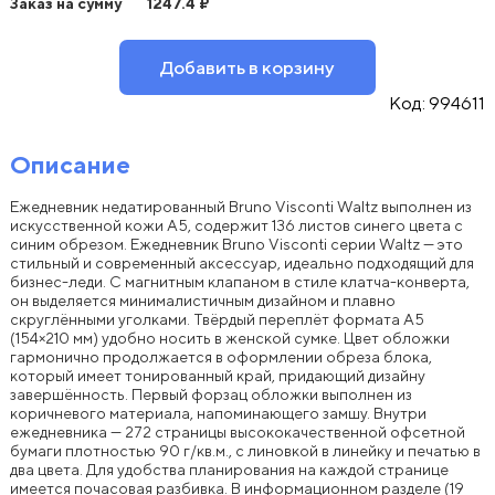
Заказ на сумму
1247.4
₽
Добавить в корзину
Код:
994611
Описание
Ежедневник недатированный Bruno Visconti Waltz выполнен из
искусственной кожи A5, содержит 136 листов синего цвета с
синим обрезом. Ежедневник Bruno Visconti серии Waltz — это
стильный и современный аксессуар, идеально подходящий для
бизнес-леди. С магнитным клапаном в стиле клатча-конверта,
он выделяется минималистичным дизайном и плавно
скруглёнными уголками. Твёрдый переплёт формата A5
(154×210 мм) удобно носить в женской сумке. Цвет обложки
гармонично продолжается в оформлении обреза блока,
который имеет тонированный край, придающий дизайну
завершённость. Первый форзац обложки выполнен из
коричневого материала, напоминающего замшу. Внутри
ежедневника — 272 страницы высококачественной офсетной
бумаги плотностью 90 г/кв.м., с линовкой в линейку и печатью в
два цвета. Для удобства планирования на каждой странице
имеется почасовая разбивка. В информационном разделе (19