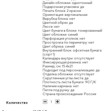
Дизайн обложки: однотонный
Подарочная упаковка: да
Печать блока: 2 краски
Ориентация: вертикальная
Вырубка блока: нет
Цветной обрез: да
Ляссе: нет
Цвет бумаги в блоке: тонированный
Цвет обложки: синий
Перфорация уголков: нет
Прострочка по периметру: нет
Цвет обреза: синий
Внутренний блок: офсетная бумага
(сорт 1)
Календарь внутри: отсутствует
Фиксирующая резинка: нет
Размер, см: 15.4x21
Подходит под персонализацию: да
Отделка обложки: отсутствует
Скругленные углы листа: да
Плотность листа бумаги: 90 Г/К
Наличие кармана: нет
Петля под ручку: да
Страна происхождения: Россия
Количество