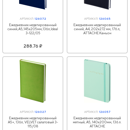
АРТИКУЛ:
126072
АРТИКУЛ:
126065
Ежедневник недатированный
Ежедневник недатированный
синий,А5,145х205мм,136л,Ideal
синий, А4, 202х272 мм, 176 л,
3-122/05
АТТАСНЕ Каньон
288.76 ₽
АРТИКУЛ:
126027
АРТИКУЛ:
126057
Ежедневник недатированный
Ежедневник недатированный
А5+, 136л, VELVET салатовый 3-
мятный, А5, 140x200мм, 136 л.
115/08
ATTACHE