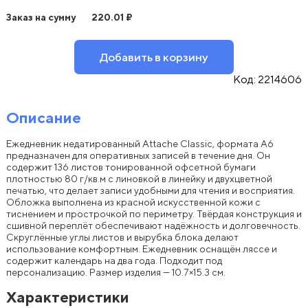
Заказ на сумму
220.01
₽
Добавить в корзину
Код:
2214606
Описание
Ежедневник недатированный Attache Classic, формата A6
предназначен для оперативных записей в течение дня. Он
содержит 136 листов тонированной офсетной бумаги
плотностью 80 г/кв.м с линовкой в линейку и двухцветной
печатью, что делает записи удобными для чтения и восприятия.
Обложка выполнена из красной искусственной кожи с
тиснением и прострочкой по периметру. Твёрдая конструкция и
сшивной переплёт обеспечивают надёжность и долговечность.
Скруглённые углы листов и вырубка блока делают
использование комфортным. Ежедневник оснащён ляссе и
содержит календарь на два года. Подходит под
персонализацию. Размер изделия — 10.7×15.3 см.
Характеристики