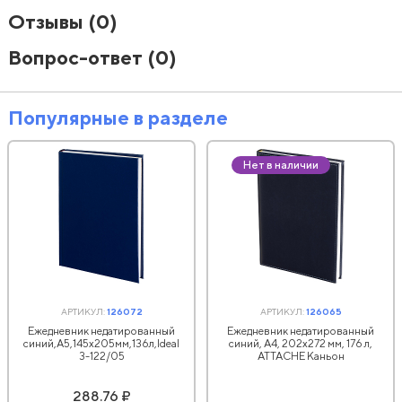
Отзывы
(0)
Вопрос-ответ
(0)
Популярные в разделе
Нет в наличии
АРТИКУЛ:
126072
АРТИКУЛ:
126065
Ежедневник недатированный
Ежедневник недатированный
синий,А5,145х205мм,136л,Ideal
синий, А4, 202х272 мм, 176 л,
3-122/05
АТТАСНЕ Каньон
288.76 ₽