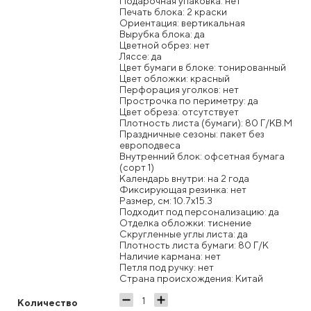
Подарочная упаковка: нет
Печать блока: 2 краски
Ориентация: вертикальная
Вырубка блока: да
Цветной обрез: нет
Ляссе: да
Цвет бумаги в блоке: тонированный
Цвет обложки: красный
Перфорация уголков: нет
Прострочка по периметру: да
Цвет обреза: отсутствует
Плотность листа (бумаги): 80 Г/КВ.М
Праздничные сезоны: пакет без
европодвеса
Внутренний блок: офсетная бумага
(сорт 1)
Календарь внутри: на 2 года
Фиксирующая резинка: нет
Размер, см: 10.7x15.3
Подходит под персонализацию: да
Отделка обложки: тиснение
Скругленные углы листа: да
Плотность листа бумаги: 80 Г/К
Наличие кармана: нет
Петля под ручку: нет
Страна происхождения: Китай
Количество