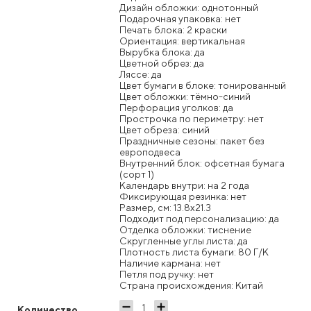
Дизайн обложки: однотонный
Подарочная упаковка: нет
Печать блока: 2 краски
Ориентация: вертикальная
Вырубка блока: да
Цветной обрез: да
Ляссе: да
Цвет бумаги в блоке: тонированный
Цвет обложки: тёмно-синий
Перфорация уголков: да
Прострочка по периметру: нет
Цвет обреза: синий
Праздничные сезоны: пакет без
европодвеса
Внутренний блок: офсетная бумага
(сорт 1)
Календарь внутри: на 2 года
Фиксирующая резинка: нет
Размер, см: 13.8x21.3
Подходит под персонализацию: да
Отделка обложки: тиснение
Скругленные углы листа: да
Плотность листа бумаги: 80 Г/К
Наличие кармана: нет
Петля под ручку: нет
Страна происхождения: Китай
Количество