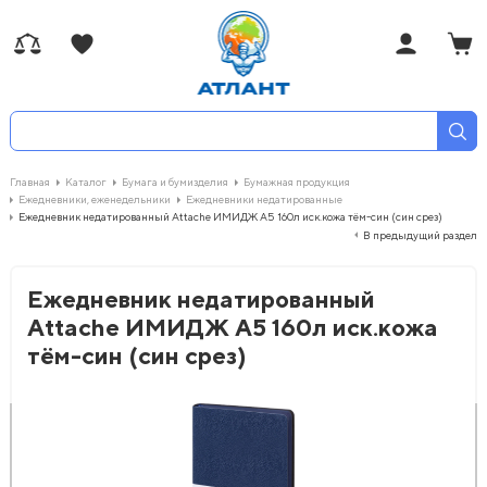
Главная
Каталог
Бумага и бумизделия
Бумажная продукция
Ежедневники, еженедельники
Ежедневники недатированные
Ежедневник недатированный Attache ИМИДЖ А5 160л иск.кожа тём-син (син срез)
В предыдущий раздел
Ежедневник недатированный
Attache ИМИДЖ А5 160л иск.кожа
тём-син (син срез)