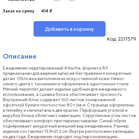
Заказ на сумму
414
₽
Добавить в корзину
Код:
2211579
Описание
Ежедневник недатированный Attache, формата A5
предназначен для ведения записей без привязки к конкретным
датам. Обложка выполнена из искусственной кожи тёмно-
синего цвета с тиснением и оформлена в однотонном стиле.
Мягкий переплёт делает изделие удобным для ежедневного
использования, а сшивка блока обеспечивает прочность.
Внутренний блок содержит 160 листов тонированной
офсетной бумаги плотностью 80 г/кв.м. Страницы оформлены
в линейку и напечатаны в две краски. Перфорация уголков и
вырубка блока облегчают навигацию. Скруглённые углы листов
обеспечивают комфорт при перелистывании. Синий обрез
подчёркивает аккуратный внешний вид ежедневника. Размер
изделия составляет 13.8×21.3 см. Внутри расположен календарь
на два года. Ежедневник подходит под персонализацию.