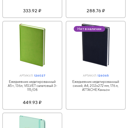
333.92 ₽
288.76 ₽
Нет в наличии
АРТИКУЛ:
126027
АРТИКУЛ:
126065
Ежедневник недатированный
Ежедневник недатированный
А5+, 136л, VELVET салатовый 3-
синий, А4, 202х272 мм, 176 л,
115/08
АТТАСНЕ Каньон
449.93 ₽