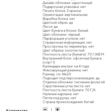
Дизайн обложки: однотонный
Подарочная упаковка: нет
Печать блока: 2 краски
Ориентация: вертикальная
Вырубка блока: нет
Цветной обрез: да
Ляссе: да
Цвет бумаги в блоке: белый
Цвет обложки: чёрный
Перфорация уголков: нет
Справочная информация: нет
Прострочка по периметру: нет
Цвет обреза: золотистый
Плотность листа (бумаги): 70 Г/КВ.М
Внутренний блок: офсетная бумага
(сорт 1)
Календарь внутри: на 4 года
Фиксирующая резинка: нет
Размер, см: 14x20
Подходит под персонализацию: да
Отделка обложки: тиснение фольгой
Скругленные углы листа: нет
Плотность листа бумаги: 70 Г/К
Наличие кармана: нет
Петля под ручку: нет
Страна происхождения: Китай
Количество