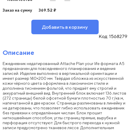
Заказ на сумму
369.52
₽
Добавить в корзину
Код:
1568279
Описание
Ежедневник недатированный Attache Plan your life формата A5
предназначен для повседневного планирования и ведения
записей. Изделие выполнено в вертикальной ориентации и
имеет размер 140×200 мм. Твёрдая обложка из искусственной
кожи чёрного цвета оформлена в лаконичном стиле и
дополнена тиснением фольгой, что придаёт ему строгий и
аккуратный внешний вид. Внутренний блок включает 136 листов
(272 страницы) белой офсетной бумаги плотностью 70 г/кв.м,
напечатанной в две краски. Страницы разлинованы в линейку и
не датированы, что позволяет гибко использовать ежедневник
без привязки к определённым числам. Блок прошит
ниткошвейным способом, углы страниц прямые, вырубка и
перфорация отсутствуют. Для быстрого перехода к нужной
записи предусмотрено тканевое ляссе. Дополнительным