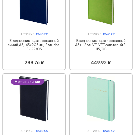
АРТИКУЛ:
126072
АРТИКУЛ:
126027
Ежедневник недатированный
Ежедневник недатированный
синий,А5,145х205мм,136л,Ideal
А5+, 136л, VELVET салатовый 3-
3-122/05
115/08
288.76 ₽
449.93 ₽
Нет в наличии
АРТИКУЛ:
126065
АРТИКУЛ:
126057