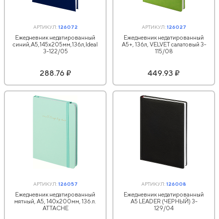
АРТИКУЛ:
126072
АРТИКУЛ:
126027
Ежедневник недатированный
Ежедневник недатированный
синий,А5,145х205мм,136л,Ideal
А5+, 136л, VELVET салатовый 3-
3-122/05
115/08
288.76 ₽
449.93 ₽
АРТИКУЛ:
126057
АРТИКУЛ:
126008
Ежедневник недатированный
Ежедневник недатированный
мятный, А5, 140x200мм, 136 л.
А5 LEADER (ЧЕРНЫЙ) 3-
ATTACHE
129/04