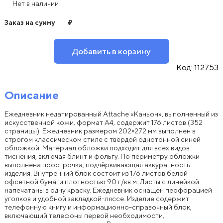
Нет в наличии
Заказ на сумму
₽
Добавить в корзину
Код:
112753
Описание
Ежедневник недатированный Attache «Каньон», выполненный из
искусственной кожи, формат A4, содержит 176 листов (352
страницы). Ежедневник размером 202×272 мм выполнен в
строгом классическом стиле с твёрдой однотонной синей
обложкой. Материал обложки подходит для всех видов
тиснения, включая блинт и фольгу. По периметру обложки
выполнена прострочка, подчёркивающая аккуратность
изделия. Внутренний блок состоит из 176 листов белой
офсетной бумаги плотностью 90 г/кв.м. Листы с линейкой
напечатаны в одну краску. Ежедневник оснащён перфорацией
уголков и удобной закладкой-ляссе. Изделие содержит
телефонную книгу и информационно-справочный блок,
включающий телефоны первой необходимости,