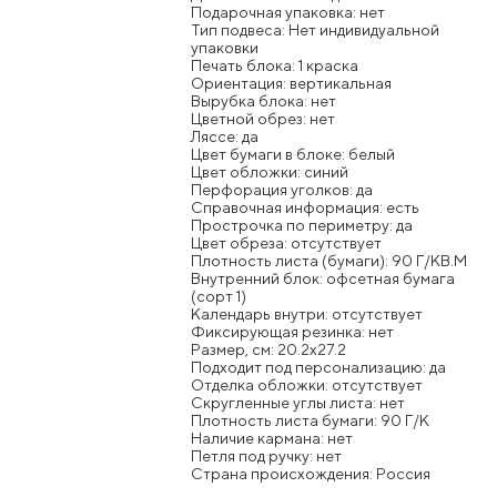
Подарочная упаковка: нет
Тип подвеса: Нет индивидуальной
упаковки
Печать блока: 1 краска
Ориентация: вертикальная
Вырубка блока: нет
Цветной обрез: нет
Ляссе: да
Цвет бумаги в блоке: белый
Цвет обложки: синий
Перфорация уголков: да
Справочная информация: есть
Прострочка по периметру: да
Цвет обреза: отсутствует
Плотность листа (бумаги): 90 Г/КВ.М
Внутренний блок: офсетная бумага
(сорт 1)
Календарь внутри: отсутствует
Фиксирующая резинка: нет
Размер, см: 20.2x27.2
Подходит под персонализацию: да
Отделка обложки: отсутствует
Скругленные углы листа: нет
Плотность листа бумаги: 90 Г/К
Наличие кармана: нет
Петля под ручку: нет
Страна происхождения: Россия