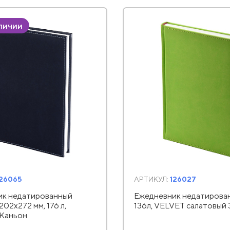
аличии
126065
АРТИКУЛ:
126027
ик недатированный
Ежедневник недатирован
 202х272 мм, 176 л,
136л, VELVET салатовый 
Каньон