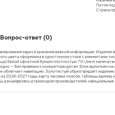
Наличие к
Петля под
Страна п
Вопрос-ответ
(0)
ланирования задач и хранения важной информации. Изделие 
ного цвета оформлена в однотонном стиле с элементами тис
цы) белой офсетной бумаги плотностью 70 г/кв.м, напечатан
одно — без привязки к конкретным датам. Блок выполнен на 
се облегчает навигацию. Золотистый обрез придаёт издели
а 2024-2027 годы, карту часовых поясов, таблицы единиц 
вы, расшифровку штрихкодов производителей, официальные с