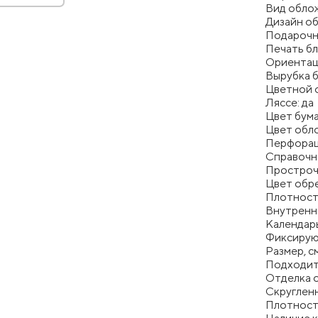
Вид облож
Дизайн о
Подарочна
Печать бл
Ориентац
Вырубка б
Цветной о
Ляссе: да
Цвет бума
Цвет обл
Перфорац
Справочн
Простроч
Цвет обре
Плотность
Внутренни
Календарь
Фиксирую
Размер, с
Подходит
Отделка 
Скругленн
Плотность