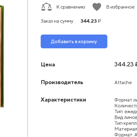
К сравнению
В избранное
344.23
Заказ на сумму
₽
Добавить в корзину
344.23 
Цена
Производитель
Attache
Характеристики
Формат л
Количест
Тип: еже
Вид линов
Тип крепл
Материал
Формат: 