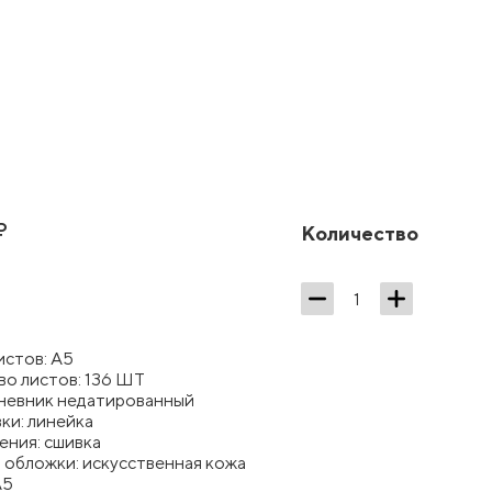
₽
Количество
истов: А5
во листов: 136 ШТ
дневник недатированный
ки: линейка
ения: сшивка
 обложки: искусственная кожа
А5