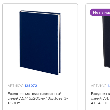
Нет в н
АРТИКУЛ:
126072
АРТИКУЛ:
Ежедневник недатированный
Ежедневн
синий,А5,145х205мм,136л,Ideal 3-
синий, А4,
122/05
АТТАСНЕ 