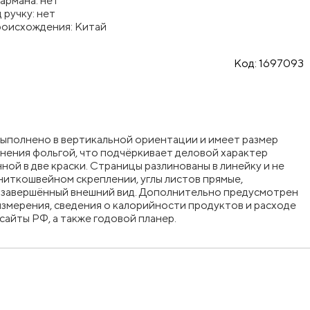
армана: нет
 ручку: нет
роисхождения: Китай
Код:
1697093
выполнено в вертикальной ориентации и имеет размер
нения фольгой, что подчёркивает деловой характер
ной в две краски. Страницы разлинованы в линейку и не
ниткошвейном скреплении, углы листов прямые,
ю завершённый внешний вид. Дополнительно предусмотрен
измерения, сведения о калорийности продуктов и расходе
айты РФ, а также годовой планер.