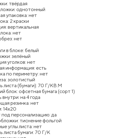
ки: твёрдая
бложки: однотонный
я упаковка: нет
ока: 2 краски
ия: вертикальная
лока: нет
брез: нет
ги в блоке: белый
ожки: зелёный
ия уголков: нет
ая информация: есть
ка по периметру: нет
за: золотистый
 листа (бумаги): 70 Г/КВ.М
й блок: офсетная бумага (сорт 1)
 внутри: на 4 года
щая резинка: нет
м: 14x20
 под персонализацию: да
обложки: тиснение фольгой
ые углы листа: нет
 листа бумаги: 70 Г/К