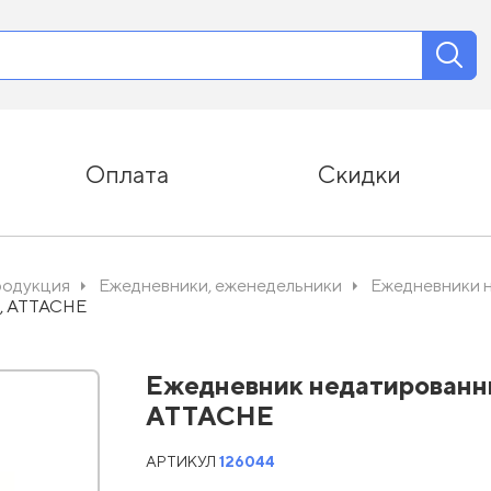
Оплата
Скидки
родукция
Ежедневники, еженедельники
Ежедневники 
л, ATTACHE
Ежедневник недатированный
ATTACHE
АРТИКУЛ
126044