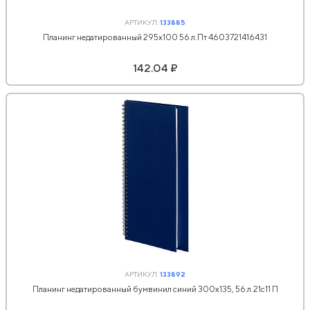
АРТИКУЛ:
133885
Планинг недатированный 295х100 56 л.Пт 4603721416431
142.04 ₽
АРТИКУЛ:
133892
Планинг недатированный бумвинил синий 300х135, 56 л.21с11 П