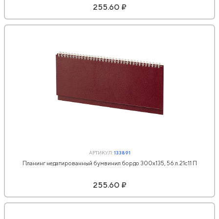
255.60 ₽
АРТИКУЛ:
133891
Планинг недатированный бумвинил бордо 300х135, 56 л.21с11 П
255.60 ₽