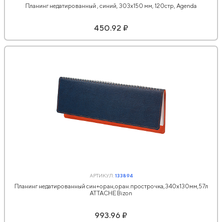
Планинг недатированный , синий, 303х150 мм, 120стр, Agenda
450.92 ₽
АРТИКУЛ:
133894
Планинг недатированный син+оран,оран.прострочка,340x130мм,57л
АТТАСНЕ Bizon
993.96 ₽