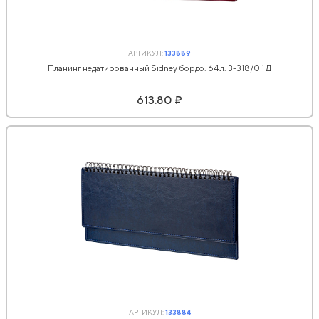
АРТИКУЛ:
133889
Планинг недатированный Sidney бордо. 64 л. 3-318/0 1 Д
613.80 ₽
АРТИКУЛ:
133884