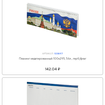
АРТИКУЛ:
133897
Планинг недатированный.100x295, 56л., герб/флаг
142.04 ₽