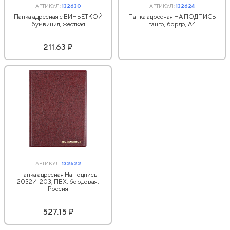
АРТИКУЛ:
132630
АРТИКУЛ:
132624
Папка адресная с ВИНЬЕТКОЙ
Папка адресная НА ПОДПИСЬ
бумвинил, жесткая
танго, бордо, А4
211.63 ₽
АРТИКУЛ:
132622
Папка адресная На подпись
2032И-203, ПВХ, бордовая,
Россия
527.15 ₽