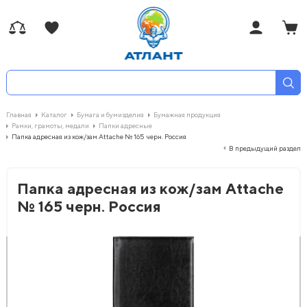
Главная
Каталог
Бумага и бумизделия
Бумажная продукция
Рамки, грамоты, медали
Папки адресные
Папка адресная из кож/зам Attache № 165 черн. Россия
В предыдущий раздел
Папка адресная из кож/зам Attache
№ 165 черн. Россия