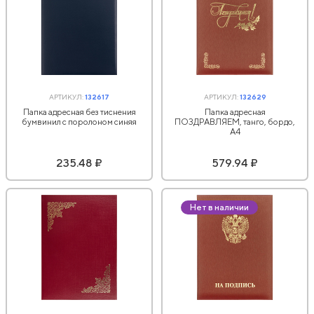
АРТИКУЛ:
132617
АРТИКУЛ:
132629
Папка адресная без тиснения
Папка адресная
бумвинил с поролоном синяя
ПОЗДРАВЛЯЕМ, танго, бордо,
А4
235.48 ₽
579.94 ₽
Нет в наличии