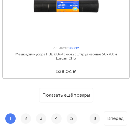
АРТИКУЛ:
130919
Мешки для мусора ПВД 60л 45мкм 25шт/рул черные 60x70см
Luscan_СПБ
538.04 ₽
Показать ещё товары
...
1
2
3
4
5
8
Вперед