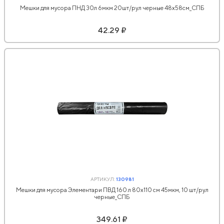
Мешки для мусора ПНД 30л 6мкм 20шт/рул черные 48х58см_СПБ
42.29 ₽
АРТИКУЛ:
130981
Мешки для мусора Элементари ПВД 160 л 80х110 см 45мкм, 10 шт/рул
черные_СПБ
349.61 ₽