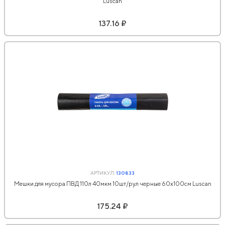
Luscan
137.16 ₽
АРТИКУЛ:
130833
Мешки для мусора ПВД 110л 40мкм 10шт/рул черные 60x100см Luscan
175.24 ₽