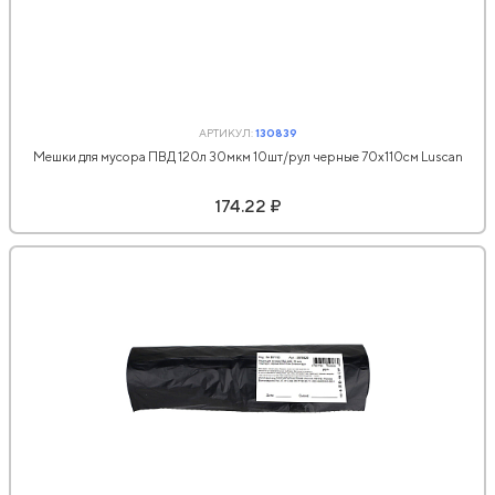
АРТИКУЛ:
130839
Мешки для мусора ПВД 120л 30мкм 10шт/рул черные 70х110см Luscan
174.22 ₽