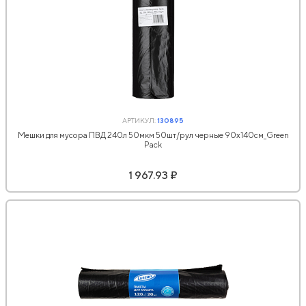
АРТИКУЛ:
130895
Мешки для мусора ПВД 240л 50мкм 50шт/рул черные 90х140см_Green
Pack
1 967.93 ₽