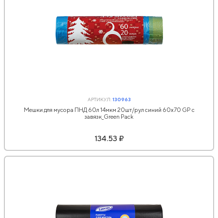
АРТИКУЛ:
130963
Мешки для мусора ПНД 60л 14мкм 20шт/рул синий 60х70 GP с
завязк_Green Pack
134.53 ₽