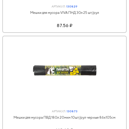
АРТИКУЛ:
130829
Мешки для мусора VIVA ПНД 30л 25 шт/рул
87.56 ₽
АРТИКУЛ:
130873
Мешки для мусора ПВД 180л 20мкм 10шт/рул черные 86x105см