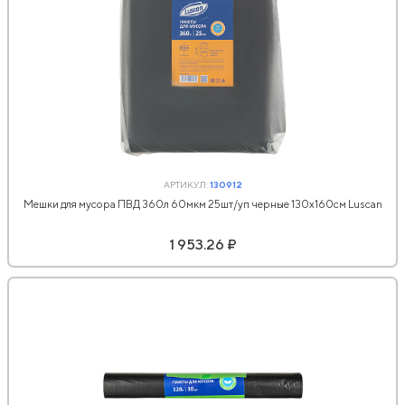
АРТИКУЛ:
130912
Мешки для мусора ПВД 360л 60мкм 25шт/уп черные 130x160см Luscan
1 953.26 ₽