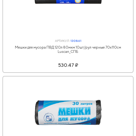
АРТИКУЛ:
130861
Мешки для мусора ПВД 120л 80мкм 10шт/рул черные 70x110см
Luscan_СПБ
530.47 ₽