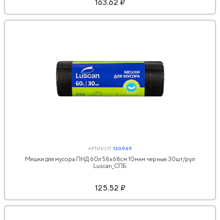
163.62 ₽
АРТИКУЛ:
130969
Мешки для мусора ПНД 60л 58х68см 10мкм черные 30шт/рул
Luscan_СПБ
125.52 ₽