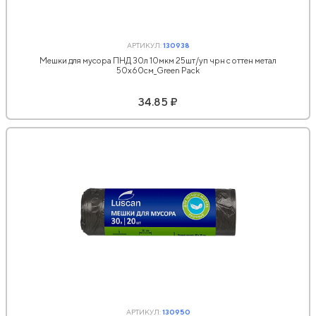
АРТИКУЛ:
130938
Мешки для мусора ПНД 30л 10мкм 25шт/уп чрн с оттен метал
50х60см_Green Pack
34.85 ₽
АРТИКУЛ:
130950