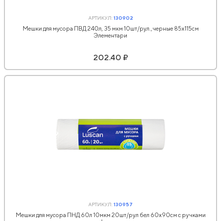
АРТИКУЛ:
130902
Мешки для мусора ПВД 240л, 35 мкм 10шт/рул.,черные 85х115см
Элементари
202.40 ₽
АРТИКУЛ:
130957
Мешки для мусора ПНД 60л 10мкм 20шт/рул бел 60x90см с ручками