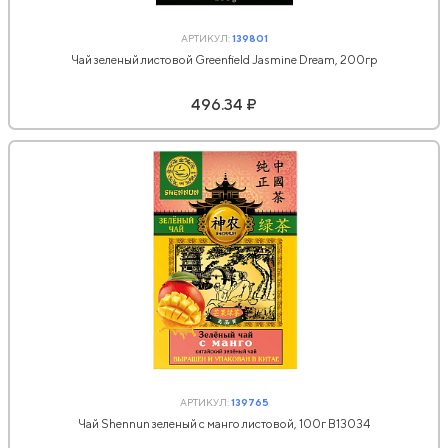
АРТИКУЛ:
139801
Чай зеленый листовой Greenfield Jasmine Dream, 200гр
496.34 ₽
АРТИКУЛ:
139765
Чай Shennun зеленый с манго листовой, 100г В13034