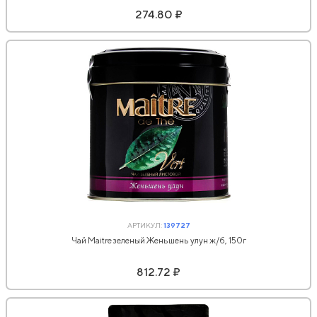
274.80 ₽
АРТИКУЛ:
139727
Чай Maitre зеленый Женьшень улун ж/б, 150г
812.72 ₽