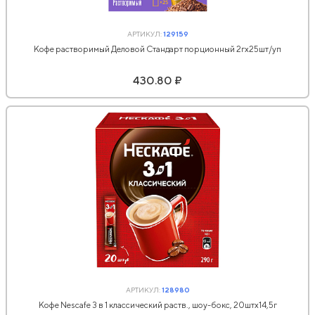
АРТИКУЛ:
129159
Кофе растворимый Деловой Стандарт порционный 2гх25шт/уп
430.80 ₽
АРТИКУЛ:
128980
Кофе Nescafe 3 в 1 классический раств., шоу-бокс, 20штx14,5г