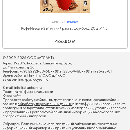
АРТИКУЛ:
128982
Кофе Nescafe 3 в 1 мягкий раств., шоу-бокс, 20штx14,5г
466.80 ₽
© 2009-2026 ООО «АТЛАНТ»
Адрес: 192019, Россия, г. Санкт-Петербург,
ул. Фаянсовая, д. 26
Телефоны: +7 (812) 921-50-61, +7 (812) 335-59-18, +7 (812) 926-23-01
Время работы: Пн - Пт с 10:00 до 17:00
Заказ on-line: круглосуточно
E-mail:
info@atlantean.ru
Политика конфиденциальности
Карта сайта
Продолжая работу с сайтом, вы даете согласие на использование сайтом
cookies и
обработку персональных данных
в целях функционирования сайта,
проведения ретаргетинга, статистических исследований, улучшения сервиса
и предоставления релевантной рекламной информации на основе ваших
предпочтений и интересов.
Обращаем Ваше внимание на то, что данный сайт носит исключительно
информационный характер и ни при каких условиях информационные