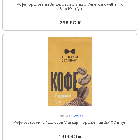
Кофе порционный 3в1 Деловой Стандарт Americano with milk,
18грх10шт/уп
298.80 ₽
АРТИКУЛ:
129158
Кофе растворимый Деловой Стандарт порционный 2гх100шт/уп
1 318.80 ₽