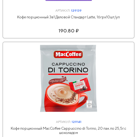
АРТИКУЛ:
129139
Кофе порционный 3в1 Деловой Стандарт Latte, 16грх10шт/уп
190.80 ₽
АРТИКУЛ:
129141
Кофе порционный MacCoffee Cappuccino di Torino, 20 пак.по 25,5г.с
шоколадом