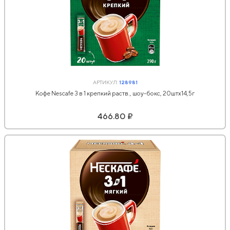
АРТИКУЛ:
128981
Кофе Nescafe 3 в 1 крепкий раств., шоу-бокс, 20штx14,5г
466.80 ₽